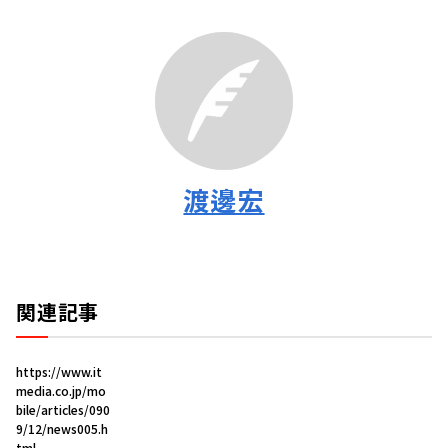
渡邊宏
関連記事
https://www.it
media.co.jp/mo
bile/articles/090
9/12/news005.h
tml