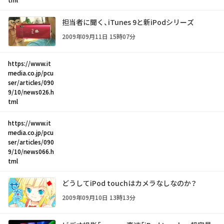
担当者に聞く、iTunes 9と新iPodシリーズ
2009年09月11日 15時07分
https://www.it
media.co.jp/pcu
ser/articles/090
9/10/news026.h
tml
https://www.it
media.co.jp/pcu
ser/articles/090
9/10/news066.h
tml
どうしてiPod touchはカメラなしなのか？
2009年09月10日 13時13分