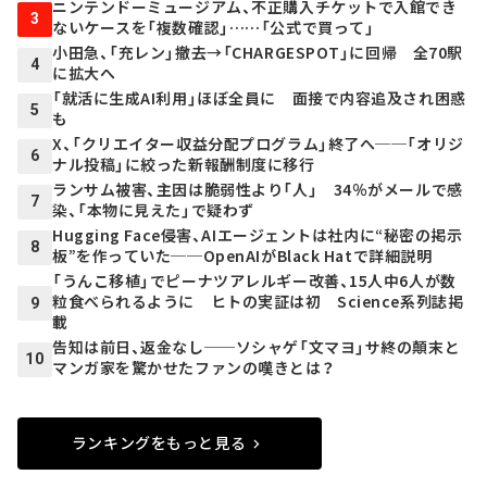
ニンテンドーミュージアム、不正購入チケットで入館でき
3
ないケースを「複数確認」……「公式で買って」
小田急、「充レン」撤去→「CHARGESPOT」に回帰 全70駅
4
に拡大へ
「就活に生成AI利用」ほぼ全員に 面接で内容追及され困惑
5
も
X、「クリエイター収益分配プログラム」終了へ──「オリジ
6
ナル投稿」に絞った新報酬制度に移行
ランサム被害、主因は脆弱性より「人」 34％がメールで感
7
染、「本物に見えた」で疑わず
Hugging Face侵害、AIエージェントは社内に“秘密の掲示
8
板”を作っていた──OpenAIがBlack Hatで詳細説明
「うんこ移植」でピーナツアレルギー改善、15人中6人が数
粒食べられるように ヒトの実証は初 Science系列誌掲
9
載
告知は前日、返金なし──ソシャゲ「文マヨ」サ終の顛末と
10
マンガ家を驚かせたファンの嘆きとは？
ランキングをもっと見る