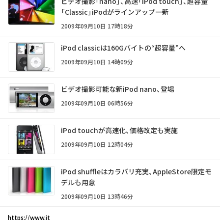
ビデオ撮影「nano」、高速「iPod touch」、超容量
「Classic」――iPodがラインアップ一新
2009年09月10日 17時18分
iPod classicは160Gバイトの“超容量”へ
2009年09月10日 14時09分
ビデオ撮影可能な新iPod nano、登場
2009年09月10日 06時56分
iPod touchが高速化、価格改定も実施
2009年09月10日 12時04分
iPod shuffleはカラバリ充実、AppleStore限定モ
デルも用意
2009年09月10日 13時46分
https://www.it