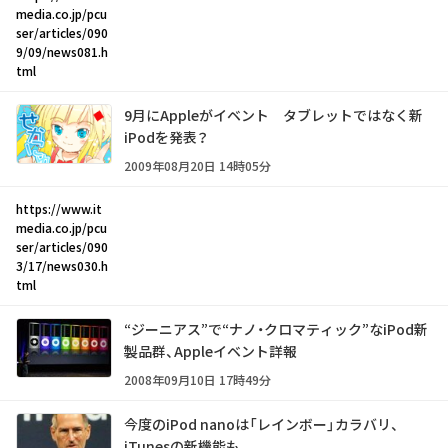
media.co.jp/pcu
ser/articles/090
9/09/news081.h
tml
9月にAppleがイベント タブレットではなく新
iPodを発表？
2009年08月20日 14時05分
https://www.it
media.co.jp/pcu
ser/articles/090
3/17/news030.h
tml
“ジーニアス”で“ナノ・クロマティック”なiPod新
製品群、Appleイベント詳報
2008年09月10日 17時49分
今度のiPod nanoは「レインボー」カラバリ、
iTunesの新機能も