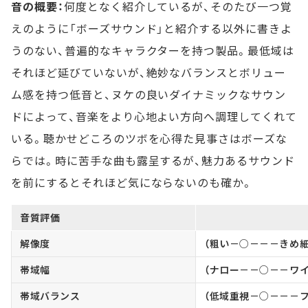
音の概要：
何度となく紹介しているが、そのたび一つ覚
えのように「ボーズサウンド」と紹介する以外に書きよ
うのない、普遍的なキャラクターを持つ製品。最低域は
それほど延びていないが、絶妙なバランスとボリュー
ム感を持つ低音と、ヌケの良いダイナミックなサウン
ドによって、音楽をより心地よい方向へ調理してくれて
いる。聴かせどころのツボを心得た見事さはボーズな
らでは。時に苦手な曲も露呈するが、魅力あるサウンド
を前にするとそれほど気にならないのも確か。
音質評価
解像度
（粗い－○－－－きめ細
帯域幅
（ナロー－－○－－ワイ
帯域バランス
（低域重視－○－－－フ