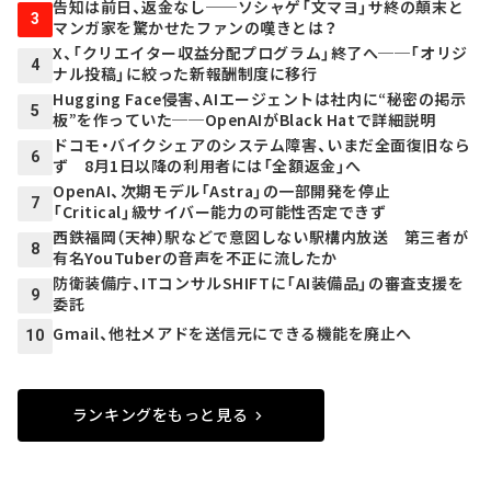
告知は前日、返金なし──ソシャゲ「文マヨ」サ終の顛末と
3
マンガ家を驚かせたファンの嘆きとは？
X、「クリエイター収益分配プログラム」終了へ──「オリジ
4
ナル投稿」に絞った新報酬制度に移行
Hugging Face侵害、AIエージェントは社内に“秘密の掲示
5
板”を作っていた──OpenAIがBlack Hatで詳細説明
ドコモ・バイクシェアのシステム障害、いまだ全面復旧なら
6
ず 8月1日以降の利用者には「全額返金」へ
OpenAI、次期モデル「Astra」の一部開発を停止
7
「Critical」級サイバー能力の可能性否定できず
西鉄福岡（天神）駅などで意図しない駅構内放送 第三者が
8
有名YouTuberの音声を不正に流したか
防衛装備庁、ITコンサルSHIFTに「AI装備品」の審査支援を
9
委託
Gmail、他社メアドを送信元にできる機能を廃止へ
10
ランキングをもっと見る