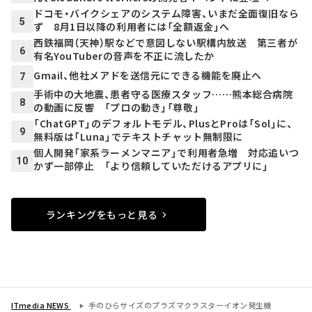
ドコモ・バイクシェアのシステム障害、いまだ全面復旧なら
5
ず 8月1日以降の利用者には「全額返金」へ
西鉄福岡（天神）駅などで意図しない駅構内放送 第三者が
6
有名YouTuberの音声を不正に流したか
Gmail、他社メアドを送信元にできる機能を廃止へ
7
手術中の大地震、患者守る医療スタッフ……熊本総合病院
8
の動画に反響 「プロの動き」「尊敬」
「ChatGPT」のデフォルトモデル、PlusとProは「Sol」に、
9
無料版は「Luna」でテキストチャット無制限に
個人開発「家系ラーメンマニア」で利用者急増 対応追いつ
10
かず一部停止 「より信頼していただけるアプリに」
ランキングをもっと見る
ITmedia NEWS
手のひらサイズのプラズマクラスターイオン発生機