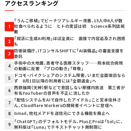
アクセスランキング
「うんこ移植」でピーナツアレルギー改善、15人中6人が数
粒食べられるように ヒトの実証は初 Science系列誌掲
1
載
「就活に生成AI利用」ほぼ全員に 面接で内容追及され困惑
2
も
防衛装備庁、ITコンサルSHIFTに「AI装備品」の審査支援を
3
委託
手術中の大地震、患者守る医療スタッフ……熊本総合病院
4
の動画に反響 「プロの動き」「尊敬」
ドコモ・バイクシェアのシステム障害、いまだ全面復旧なら
5
ず 8月1日以降の利用者には「全額返金」へ
西鉄福岡（天神）駅などで意図しない駅構内放送 第三者が
6
有名YouTuberの音声を不正に流したか
「配信システムをAIで自作したアイドル」こと宮本佳林さ
7
ん、Cloudflare Workersの開発者イベントに登壇へ
Gmail、他社メアドを送信元にできる機能を廃止へ
8
「ChatGPT」のデフォルトモデル、PlusとProは「Sol」に、
9
無料版は「Luna」でテキストチャット無制限に