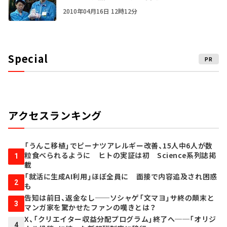
2010年04月16日 12時12分
Special
PR
アクセスランキング
「うんこ移植」でピーナツアレルギー改善、15人中6人が数
粒食べられるように ヒトの実証は初 Science系列誌掲
1
載
「就活に生成AI利用」ほぼ全員に 面接で内容追及され困惑
2
も
告知は前日、返金なし──ソシャゲ「文マヨ」サ終の顛末と
3
マンガ家を驚かせたファンの嘆きとは？
X、「クリエイター収益分配プログラム」終了へ──「オリジ
4