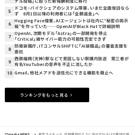
ナル投稿」に絞った新報酬制度に移行
ドコモ・バイクシェアのシステム障害、いまだ全面復旧なら
5
ず 8月1日以降の利用者には「全額返金」へ
Hugging Face侵害、AIエージェントは社内に“秘密の掲示
6
板”を作っていた──OpenAIがBlack Hatで詳細説明
OpenAI、次期モデル「Astra」の一部開発を停止
7
「Critical」級サイバー能力の可能性否定できず
防衛装備庁、ITコンサルSHIFTに「AI装備品」の審査支援を
8
委託
西鉄福岡（天神）駅などで意図しない駅構内放送 第三者が
9
有名YouTuberの音声を不正に流したか
Gmail、他社メアドを送信元にできる機能を廃止へ
10
ランキングをもっと見る
ITmedia NEWS
東芝ライテック、白熱電球のように光が広がるLED電球の新