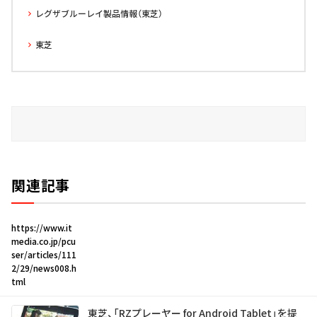
レグザブルーレイ製品情報（東芝）
東芝
関連記事
https://www.it
media.co.jp/pcu
ser/articles/111
2/29/news008.h
tml
東芝、「RZプレーヤー for Android Tablet」を提