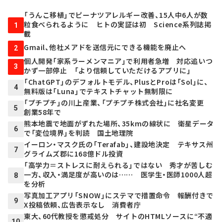
「うんこ移植」でピーナツアレルギー改善、15人中6人が数
粒食べられるように ヒトの実証は初 Science系列誌掲
1
載
Gmail、他社メアドを送信元にできる機能を廃止へ
2
個人開発「家系ラーメンマニア」で利用者急増 対応追いつ
3
かず一部停止 「より信頼していただけるアプリに」
「ChatGPT」のデフォルトモデル、PlusとProは「Sol」に、
4
無料版は「Luna」でテキストチャット無制限に
「プチプチ」の川上産業、「プチプチ株式会社」に社名変更
5
創業58年で
熊本地震で地面がずれた場所、35kmの線状に 衛星データ
6
で「変位境界」を判読 国土地理院
イーロン・マスク氏の「Terafab」、建設地決定 テキサス州
7
グライムズ郡に168億ドル投資
「高学力＝ストレスに耐えられる」ではない 秀才が苦しむ
一方、収入・満足度が高いのは…… 医学生・医師1000人超
8
を分析
写真加工アプリ「SNOW」にステマで措置命令 報酬付きで
9
X投稿依頼、広告表示なし 消費者庁
東大、60代教授を懲戒処分 サイトのHTMLソースに“不適
10