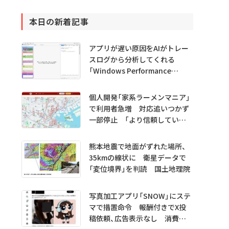
本日の新着記事
アプリが遅い原因をAIがトレー
スログから分析してくれる
「Windows Performance
Analyzer MCP」 Microsoftが
プレビュー公開
個人開発「家系ラーメンマニア」
で利用者急増 対応追いつかず
一部停止 「より信頼していた
だけるアプリに」
熊本地震で地面がずれた場所、
35kmの線状に 衛星データで
「変位境界」を判読 国土地理院
写真加工アプリ「SNOW」にステ
マで措置命令 報酬付きでX投
稿依頼、広告表示なし 消費者