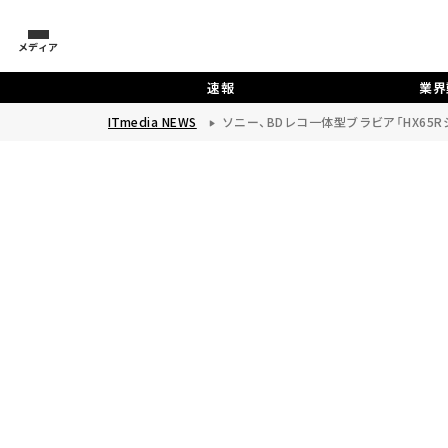
メディア
速報
業界
ITmedia NEWS
ソニー、BDレコ一体型ブラビア「HX65