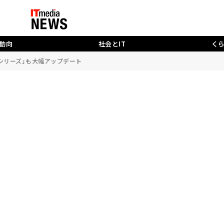
動向
社会とIT
く
Rシリーズ」も大幅アップデート