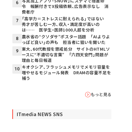
写真加工アプリ「SNOW」にステマで措置命
6
令 報酬付きでX投稿依頼、広告表示なし 消
費者庁
「高学力＝ストレスに耐えられる」ではない
7
秀才が苦しむ一方、収入・満足度が高いの
は…… 医学生・医師1000人超を分析
農水省の“クソダサ”ポスター話題 「AIよりよ
8
っぽど良い」の声も 担当者に狙いを聞いた
東大、60代教授を懲戒処分 サイトのHTMLソ
9
ースに“不適切な言葉” 「六四天安門」問題が
理由と毎日報道
キオクシア、フラッシュメモリでメモリ容量を
10
増やせるモジュール発表 DRAMの容量不足を
補う
もっと見る
ITmedia NEWS SNS