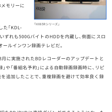
Bメモリーに
「HX65Rシリーズ」
た「KDL-
X65R」。いずれも500GバイトのHDDを内蔵し、側面にスロ
オールインワン録画テレビだ。
3月に実施されたBDレコーダーのアップデートと
る録」や「番組名予約」による自動録画録画時に、リピ
能を追加したことで、重複録画を避けて効率良く録