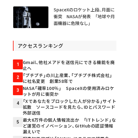
庁
SpaceXのロケット上段、月面に
衝突 NASAが発表 「地球や月
面機器に危険なし」
アクセスランキング
Gmail、他社メアドを送信元にできる機能を廃
1
止へ
「プチプチ」の川上産業、「プチプチ株式会社」
2
に社名変更 創業58年で
NASA「確率100％」 SpaceXの使用済みロケ
3
ットが月に衝突か
「Xであなたをブロックした人が分かる」サイト
4
拡散 ソースコードを見たら、IDとパスワード
外部送信
最大6万件の個人情報流出か 「ITトレンド」な
5
ど運営のイノベーション、GitHubの認証情報
漏えいで