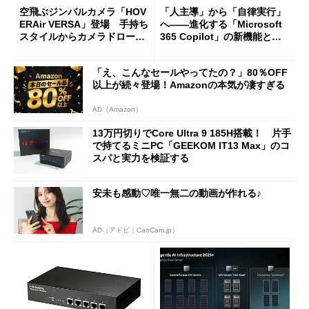
空飛ぶジンバルカメラ「HOV
「人主導」から「自律実行」
ERAir VERSA」登場 手持ち
へ――進化する「Microsoft
スタイルからカメラドローン
365 Copilot」の新機能とエ
に合体変形
ージェントAIの現在地
「え、こんなセールやってたの？」80％OFF
以上が続々登場！Amazonの本気が凄すぎる
AD（Amazon）
13万円切りでCore Ultra 9 185H搭載！ 片手
で持てるミニPC「GEEKOM IT13 Max」のコ
スパと実力を検証する
安未も感動♡唯一無二の動画が作れる♪
AD（アドビ｜CanCam.jp）