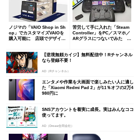
ノジマの「VAIO Shop in Sh
苦労して手に入れた「Steam
op」でカスタマイズVAIOを
Controller」をPC／スマホ／
購入可能に 店頭でデザイン
ARグラスにつないでみた ゲ
や質感を確認しながら購入可
ーム体験や実用性は？
能
【逆境無頼カイジ】無料配信中！Rチャンネル
なら登録不要！
AD（Rチャンネル）
エンタメや作業を大画面で楽しみたい人に適し
た「Xiaomi Redmi Pad 2」が11％オフの2万4
980円に
SNSアカウントを着実に成長。実はみんなココ
使ってます。
AD（Dreaw合同会社）