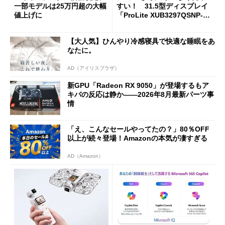
一部モデルは25万円超の大幅
すい！ 31.5型ディスプレイ
値上げに
「ProLite XUB3297QSNP-B
1J」がテレワークにピッタリ
な理由
【大人気】ひんやり冷感寝具で快適な睡眠をあ
なたに。
AD（アイリスプラザ）
新GPU「Radeon RX 9050」が登場するもア
キバの反応は静か――2026年8月最新パーツ事
情
「え、こんなセールやってたの？」80％OFF
以上が続々登場！Amazonの本気が凄すぎる
AD（Amazon）