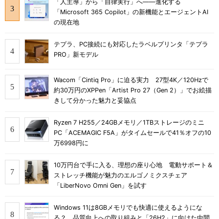
「人主導」から「自律実行」へ――進化する
「Microsoft 365 Copilot」の新機能とエージェントAI
の現在地
テプラ、PC接続にも対応したラベルプリンタ「テプラ
PRO」新モデル
Wacom「Cintiq Pro」に迫る実力 27型4K／120Hzで
約30万円のXPPen「Artist Pro 27（Gen 2）」でお絵描
きして分かった魅力と妥協点
Ryzen 7 H255／24GBメモリ／1TBストレージのミニ
PC「ACEMAGIC F5A」がタイムセールで41％オフの10
万6998円に
10万円台で手に入る、理想の座り心地 電動サポート＆
ストレッチ機能が魅力のエルゴノミクスチェア
「LiberNovo Omni Gen」を試す
Windows 11は8GBメモリでも快適に使えるようにな
る？ 品質向上への取り組みと「26H2」に向けた中間