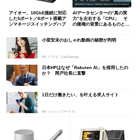
アイオー、10GbE接続に対応
AIデータセンターの“真の実
した5ポート／8ポート搭載ア
力”を左右する「CPU」 そ
ンマネージスイッチングハブ
の復権の背景にあるものと
は？
小室安未のおしゃれ動画の秘密が判明
AD（アドビ｜CanCam.jp）
日本HPはなぜ「Rakuten AI」を採用したの
か？ 岡戸社長に直撃
1日だけ働きたい、を叶える求人サイト
AD（ショットワークス）