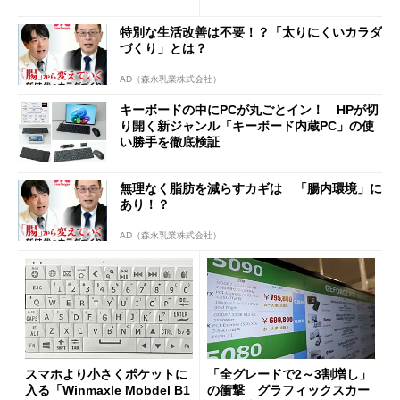
「26H2」に向けた中間報告
特別な生活改善は不要！？「太りにくいカラダ
づくり」とは？
AD（森永乳業株式会社）
キーボードの中にPCが丸ごとイン！ HPが切
り開く新ジャンル「キーボード内蔵PC」の使
い勝手を徹底検証
無理なく脂肪を減らすカギは 「腸内環境」に
あり！？
AD（森永乳業株式会社）
スマホより小さくポケットに
「全グレードで2～3割増し」
入る「Winmaxle Mobdel B1
の衝撃 グラフィックスカー