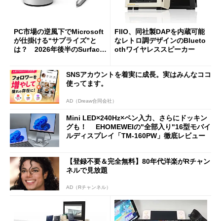
PC市場の逆風下でMicrosoft
FIIO、同社製DAPを内蔵可能
が仕掛ける“サプライズ”と
なレトロ調デザインのBlueto
は？ 2026年後半のSurface
othワイヤレススピーカー
新製品を予想する
SNSアカウントを着実に成長。実はみんなココ
使ってます。
AD（Dreaw合同会社）
Mini LED×240Hz×ペン入力、さらにドッキン
グも！ EHOMEWEIの"全部入り"16型モバイ
ルディスプレイ「TM-160PW」徹底レビュー
【登録不要＆完全無料】80年代洋楽がRチャン
ネルで見放題
AD（Rチャンネル）