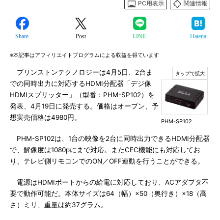
PC用表示
関連情報
Share
Post
LINE
Hatena
※本記事はアフィリエイトプログラムによる収益を得ています
プリンストンテクノロジーは4月5日、2台ま
での同時出力に対応するHDMI分配器「デジ像
HDMIスプリッター」（型番：PHM-SP102）を
発表、4月19日に発売する。価格はオープン、予
想実売価格は4980円。
PHM-SP102
PHM-SP102は、1台の映像を2台に同時出力できるHDMI分配器
で、解像度は1080pにまで対応。またCEC機能にも対応してお
り、テレビ側リモコンでのON／OFF連動を行うことができる。
電源はHDMIポートからの給電に対応しており、ACアダプタ不
要で動作可能だ。本体サイズは64（幅）×50（奥行き）×18（高
さ）ミリ、重量は約37グラム。