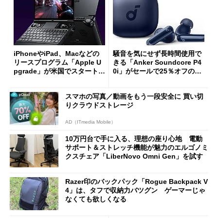
iPhoneやiPad、Macなどの
騒音を気にせず長時間使用で
リースプログラム「Apple U
きる「Anker Soundcore P4
pgrade」が米国でスタート／
0i」がセールで25％オフの59
Bluetooth LEの新規格「Blu
90円に
etooth High Data Throughp
スマホの写真／動画をもう一段安全に 買い切
ut」が明...
りクラウドストレージ
AD（ITmedia Mobile）
10万円台で手に入る、理想の座り心地 電動
サポート＆ストレッチ機能が魅力のエルゴノミ
クスチェア「LiberNovo Omni Gen」を試す
Razer印のバックパック「Rogue Backpack V
4」は、タフで収納力バツグン ゲーマーじゃ
なくても欲しくなる