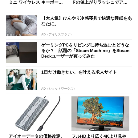
ミニ ワイヤレス キーボー
ドの値上がりラッシュでアキ
ド」がセールで10％オフの37
バの購入制限が深刻化
94円に
【大人気】ひんやり冷感寝具で快適な睡眠をあ
なたに。
AD（アイリスプラザ）
ゲーミングPCをリビングに持ち込むとどうな
るか？ 話題の「Steam Machine」をSteam
Deckユーザーが買ってみた
1日だけ働きたい、を叶える求人サイト
AD（ショットワークス）
アイオーデータの価格改定、
フルHDより広く4Kより見や