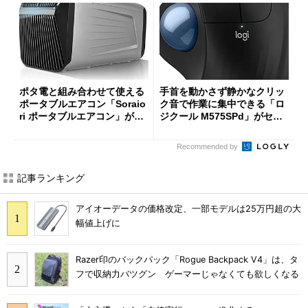
ポタ電と組み合わせて使える
手首を動かさず静かなクリッ
ポータブルエアコン「Soraio
ク音で作業に集中できる「ロ
ri ポータブルエアコン」がセ
ジクール M575SPd」がセー
ールで16％オフの2万9980円
ルで33％オフの5280円に
に
Recommended by
記事ランキング
アイオーデータの価格改定、一部モデルは25万円超の大
幅値上げに
Razer印のバックパック「Rogue Backpack V4」は、タ
フで収納力バツグン ゲーマーじゃなくても欲しくなる