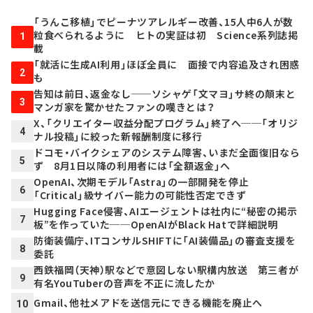
「うんこ移植」でピーナツアレルギー改善、15人中6人が数
粒食べられるように ヒトの実証は初 Science系列誌掲
1
載
「就活に生成AI利用」ほぼ全員に 面接で内容追及され困惑
2
も
告知は前日、返金なし──ソシャゲ「文マヨ」サ終の顛末と
3
マンガ家を驚かせたファンの嘆きとは？
X、「クリエイター収益分配プログラム」終了へ──「オリジ
4
ナル投稿」に絞った新報酬制度に移行
ドコモ・バイクシェアのシステム障害、いまだ全面復旧なら
5
ず 8月1日以降の利用者には「全額返金」へ
OpenAI、次期モデル「Astra」の一部開発を停止
6
「Critical」級サイバー能力の可能性否定できず
Hugging Face侵害、AIエージェントは社内に“秘密の掲示
7
板”を作っていた──OpenAIがBlack Hatで詳細説明
防衛装備庁、ITコンサルSHIFTに「AI装備品」の審査支援を
8
委託
西鉄福岡（天神）駅などで意図しない駅構内放送 第三者が
9
有名YouTuberの音声を不正に流したか
Gmail、他社メアドを送信元にできる機能を廃止へ
10