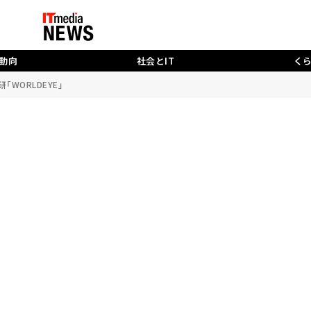
動向
社会とIT
く
WORLDEYE」