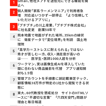
Gmail、他社メアドを送信元にできる機能を廃
1
止へ
個人開発「家系ラーメンマニア」で利用者急
2
増 対応追いつかず一部停止 「より信頼して
いただけるアプリに」
「プチプチ」の川上産業、「プチプチ株式会社」
3
に社名変更 創業58年で
熊本地震で地面がずれた場所、35kmの線状
4
に 衛星データで「変位境界」を判読 国土地
理院
「高学力＝ストレスに耐えられる」ではない
5
秀才が苦しむ一方、収入・満足度が高いの
は…… 医学生・医師1000人超を分析
ワークマン、実は画像生成AIを導入していた
6
間に合わない商品撮影を代替 アプリ通知開
封も1.5倍
管理アカウントを手順書に誤記載――東芝テック、
7
顧客情報38万件が特定の1社から閲覧できる状
態に
東大、60代教授を懲戒処分 サイトのHTMLソ
8
ースに“不適切な言葉” 「六四天安門」問題が
理由と毎日報道