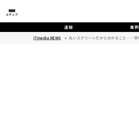
メディア
速報
業界
ITmedia NEWS
丸いスクリーンだから分かること——学研「