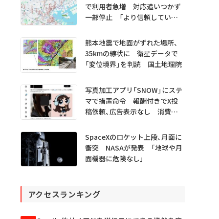
で利用者急増 対応追いつかず
一部停止 「より信頼していた
だけるアプリに」
熊本地震で地面がずれた場所、
35kmの線状に 衛星データで
「変位境界」を判読 国土地理院
写真加工アプリ「SNOW」にステ
マで措置命令 報酬付きでX投
稿依頼、広告表示なし 消費者
庁
SpaceXのロケット上段、月面に
衝突 NASAが発表 「地球や月
面機器に危険なし」
アクセスランキング