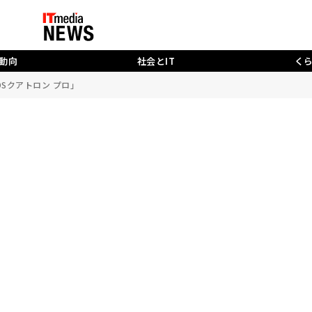
動向
社会とIT
く
OSクアトロン プロ」