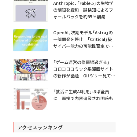
Anthropic、「Fable 5」の生物学
の制限を緩和 誤検知によるフ
ォールバックを約85％削減
OpenAI、次期モデル「Astra」の
一部開発を停止 「Critical」級
サイバー能力の可能性否定でき
ず
「ゲーム運営の修羅場過ぎる」
コロコロコミック系漫画サイト
の新作が話題 Gitツリー見てガ
チャ不具合の犯人探し
「就活に生成AI利用」ほぼ全員
に 面接で内容追及され困惑も
アクセスランキング