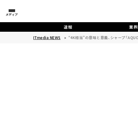
メディア
速報
業界
ITmedia NEWS
“4K相当”の意味と意義、シャープ「AQU