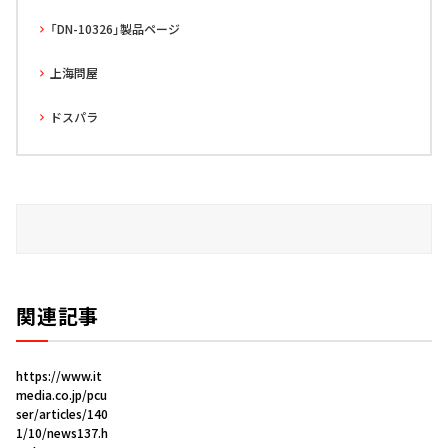
「DN-10326」製品ページ
上海問屋
ドスパラ
関連記事
https://www.it
media.co.jp/pcu
ser/articles/140
1/10/news137.h