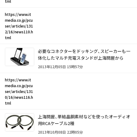
tml
https://www.it
media.co.jp/pcu
ser/articles/131
2/16/news110.h
tml
必要なコネクターをドッキング、スピーカーも一
体化したマルチ充電スタンドが上海問屋から
2013年12月05日 15時57分
https://www.it
media.co.jp/pcu
ser/articles/131
0/16/news116.h
tml
上海問屋、単結晶銅素材などを使ったオーディオ
用RCAケーブル2種
2013年10月08日 22時05分