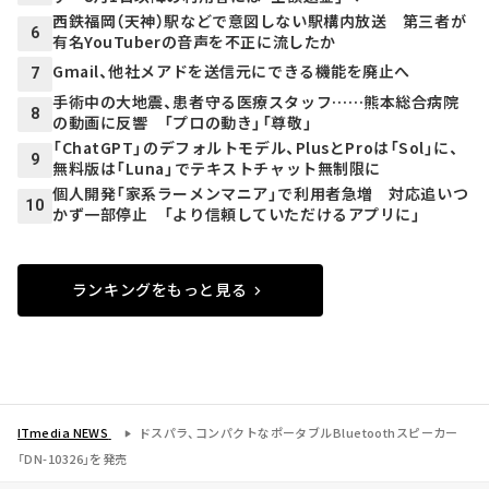
西鉄福岡（天神）駅などで意図しない駅構内放送 第三者が
6
有名YouTuberの音声を不正に流したか
Gmail、他社メアドを送信元にできる機能を廃止へ
7
手術中の大地震、患者守る医療スタッフ……熊本総合病院
8
の動画に反響 「プロの動き」「尊敬」
「ChatGPT」のデフォルトモデル、PlusとProは「Sol」に、
9
無料版は「Luna」でテキストチャット無制限に
個人開発「家系ラーメンマニア」で利用者急増 対応追いつ
10
かず一部停止 「より信頼していただけるアプリに」
ランキングをもっと見る
ITmedia NEWS
ドスパラ、コンパクトなポータブルBluetoothスピーカー
「DN-10326」を発売