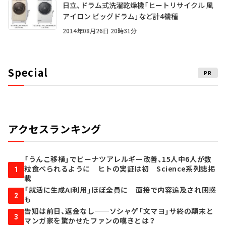
日立、ドラム式洗濯乾燥機「ヒートリサイクル 風
アイロン ビッグドラム」など計4機種
2014年08月26日 20時31分
Special
PR
アクセスランキング
「うんこ移植」でピーナツアレルギー改善、15人中6人が数
粒食べられるように ヒトの実証は初 Science系列誌掲
1
載
「就活に生成AI利用」ほぼ全員に 面接で内容追及され困惑
2
も
告知は前日、返金なし──ソシャゲ「文マヨ」サ終の顛末と
3
マンガ家を驚かせたファンの嘆きとは？