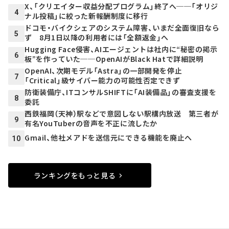
X、「クリエイター収益分配プログラム」終了へ──「オリジ
4
ナル投稿」に絞った新報酬制度に移行
ドコモ・バイクシェアのシステム障害、いまだ全面復旧なら
5
ず 8月1日以降の利用者には「全額返金」へ
Hugging Face侵害、AIエージェントは社内に“秘密の掲示
6
板”を作っていた──OpenAIがBlack Hatで詳細説明
OpenAI、次期モデル「Astra」の一部開発を停止
7
「Critical」級サイバー能力の可能性否定できず
防衛装備庁、ITコンサルSHIFTに「AI装備品」の審査支援を
8
委託
西鉄福岡（天神）駅などで意図しない駅構内放送 第三者が
9
有名YouTuberの音声を不正に流したか
Gmail、他社メアドを送信元にできる機能を廃止へ
10
ランキングをもっと見る