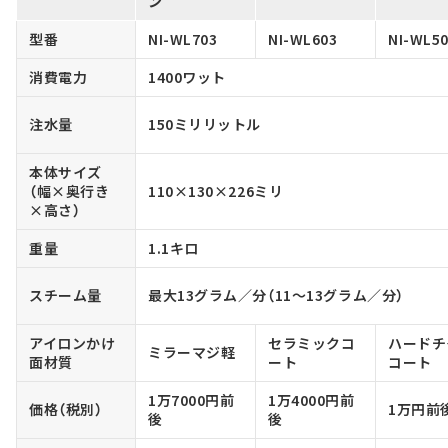
ン
型番
NI-WL703
NI-WL603
NI-WL5
消費電力
1400ワット
注水量
150ミリリットル
本体サイズ
（幅×奥行き
110×130×226ミリ
×高さ）
重量
1.1キロ
スチーム量
最大13グラム／分（11～13グラム／分）
アイロンかけ
セラミックコ
ハードチ
ミラーマジ軽
面材質
ート
コート
1万7000円前
1万4000円前
価格（税別）
1万円前
後
後