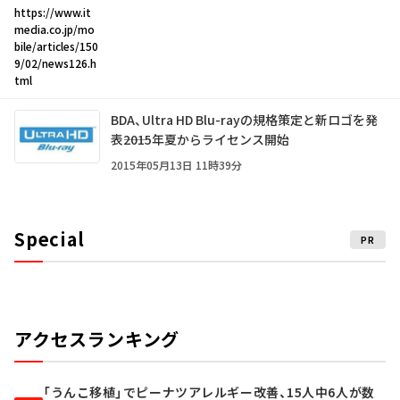
https://www.it
media.co.jp/mo
bile/articles/150
9/02/news126.h
tml
BDA、Ultra HD Blu-rayの規格策定と新ロゴを発
表――2015年夏からライセンス開始
2015年05月13日 11時39分
Special
PR
アクセスランキング
「うんこ移植」でピーナツアレルギー改善、15人中6人が数