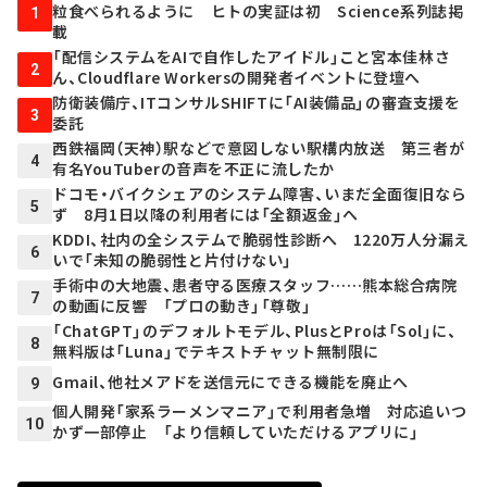
粒食べられるように ヒトの実証は初 Science系列誌掲
1
載
「配信システムをAIで自作したアイドル」こと宮本佳林さ
2
ん、Cloudflare Workersの開発者イベントに登壇へ
防衛装備庁、ITコンサルSHIFTに「AI装備品」の審査支援を
3
委託
西鉄福岡（天神）駅などで意図しない駅構内放送 第三者が
4
有名YouTuberの音声を不正に流したか
ドコモ・バイクシェアのシステム障害、いまだ全面復旧なら
5
ず 8月1日以降の利用者には「全額返金」へ
KDDI、社内の全システムで脆弱性診断へ 1220万人分漏え
6
いで「未知の脆弱性と片付けない」
手術中の大地震、患者守る医療スタッフ……熊本総合病院
7
の動画に反響 「プロの動き」「尊敬」
「ChatGPT」のデフォルトモデル、PlusとProは「Sol」に、
8
無料版は「Luna」でテキストチャット無制限に
Gmail、他社メアドを送信元にできる機能を廃止へ
9
個人開発「家系ラーメンマニア」で利用者急増 対応追いつ
10
かず一部停止 「より信頼していただけるアプリに」