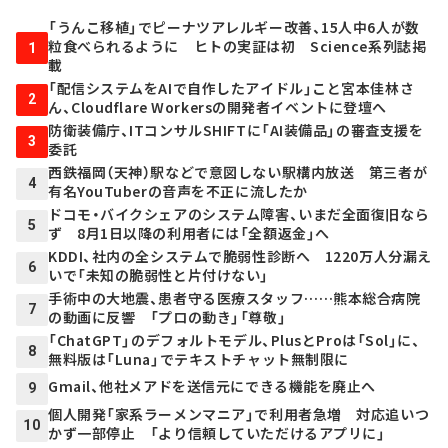
「うんこ移植」でピーナツアレルギー改善、15人中6人が数
粒食べられるように ヒトの実証は初 Science系列誌掲
1
載
「配信システムをAIで自作したアイドル」こと宮本佳林さ
2
ん、Cloudflare Workersの開発者イベントに登壇へ
防衛装備庁、ITコンサルSHIFTに「AI装備品」の審査支援を
3
委託
西鉄福岡（天神）駅などで意図しない駅構内放送 第三者が
4
有名YouTuberの音声を不正に流したか
ドコモ・バイクシェアのシステム障害、いまだ全面復旧なら
5
ず 8月1日以降の利用者には「全額返金」へ
KDDI、社内の全システムで脆弱性診断へ 1220万人分漏え
6
いで「未知の脆弱性と片付けない」
手術中の大地震、患者守る医療スタッフ……熊本総合病院
7
の動画に反響 「プロの動き」「尊敬」
「ChatGPT」のデフォルトモデル、PlusとProは「Sol」に、
8
無料版は「Luna」でテキストチャット無制限に
Gmail、他社メアドを送信元にできる機能を廃止へ
9
個人開発「家系ラーメンマニア」で利用者急増 対応追いつ
10
かず一部停止 「より信頼していただけるアプリに」