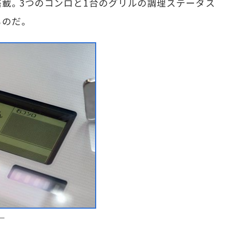
載。3つのコンロと1台のグリルの調理ステータス
ものだ。
ー