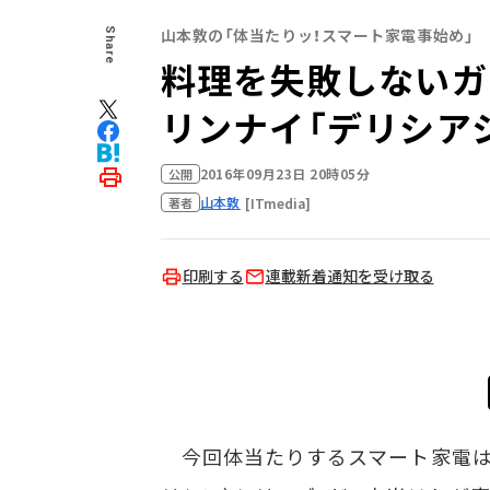
山本敦の「体当たりッ！スマート家電事始め」
Share
料理を失敗しないガ
リンナイ「デリシア
2016年09月23日 20時05分
公開
山本敦
[ITmedia]
著者
印刷する
連載新着通知を受け取る
今回体当たりするスマート家電は、リ