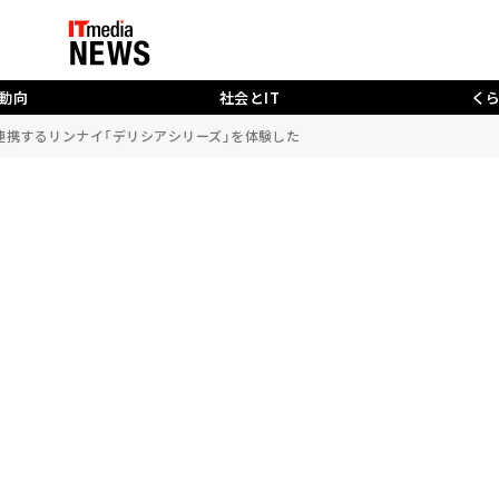
動向
社会とIT
く
連携するリンナイ「デリシアシリーズ」を体験した