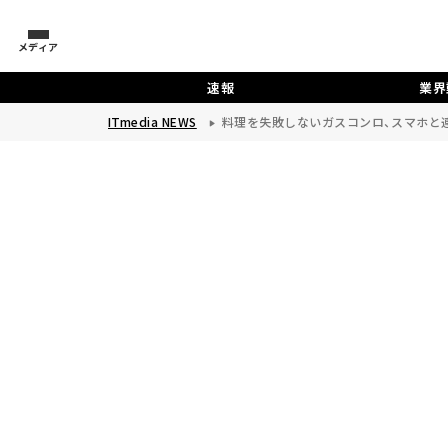
メディア
速報
業界
ITmedia NEWS
料理を失敗しないガスコンロ、スマホと