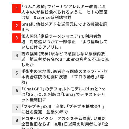
「うんこ移植」でピーナツアレルギー改善、15
1
人中6人が数粒食べられるように ヒトの実証
は初 Science系列誌掲載
Gmail、他社メアドを送信元にできる機能を廃
2
止へ
個人開発「家系ラーメンマニア」で利用者急
3
増 対応追いつかず一部停止 「より信頼して
いただけるアプリに」
西鉄福岡（天神）駅などで意図しない駅構内放
4
送 第三者が有名YouTuberの音声を不正に流
したか
手術中の大地震、患者守る医療スタッフ……熊
5
本総合病院の動画に反響 「プロの動き」「尊
敬」
「ChatGPT」のデフォルトモデル、PlusとPro
6
は「Sol」に、無料版は「Luna」でテキストチャ
ット無制限に
「プチプチ」の川上産業、「プチプチ株式会社」
7
に社名変更 創業58年で
ドコモ・バイクシェアのシステム障害、いまだ
8
全面復旧ならず 8月1日以降の利用者には「全