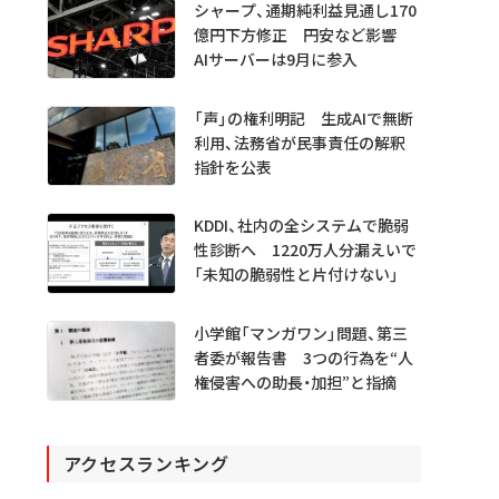
シャープ、通期純利益見通し170
億円下方修正 円安など影響
AIサーバーは9月に参入
「声」の権利明記 生成AIで無断
利用、法務省が民事責任の解釈
指針を公表
KDDI、社内の全システムで脆弱
性診断へ 1220万人分漏えいで
「未知の脆弱性と片付けない」
小学館「マンガワン」問題、第三
者委が報告書 3つの行為を“人
権侵害への助長・加担”と指摘
アクセスランキング