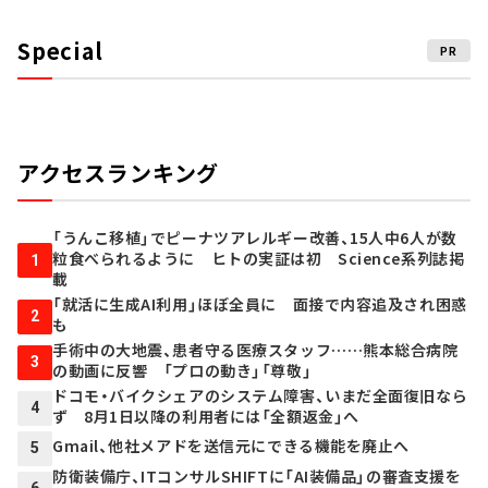
Special
PR
アクセスランキング
「うんこ移植」でピーナツアレルギー改善、15人中6人が数
粒食べられるように ヒトの実証は初 Science系列誌掲
1
載
「就活に生成AI利用」ほぼ全員に 面接で内容追及され困惑
2
も
手術中の大地震、患者守る医療スタッフ……熊本総合病院
3
の動画に反響 「プロの動き」「尊敬」
ドコモ・バイクシェアのシステム障害、いまだ全面復旧なら
4
ず 8月1日以降の利用者には「全額返金」へ
Gmail、他社メアドを送信元にできる機能を廃止へ
5
防衛装備庁、ITコンサルSHIFTに「AI装備品」の審査支援を