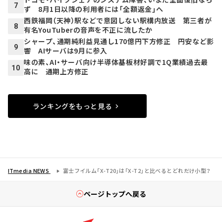
7
ず 8月1日以降の利用者には「全額返金」へ
西鉄福岡（天神）駅などで意図しない駅構内放送 第三者が
8
有名YouTuberの音声を不正に流したか
シャープ、通期純利益見通し170億円下方修正 円安など影
9
響 AIサーバは9月に参入
味の素、AI・サーバ向け半導体基板材好調で1Q業績過去最
10
高に 通期上方修正
ランキングをもっと見る
ITmedia NEWS
富士フイルム「X-T20」は「X-T2」と比べるとどれだけ小型？
ページトップへ戻る