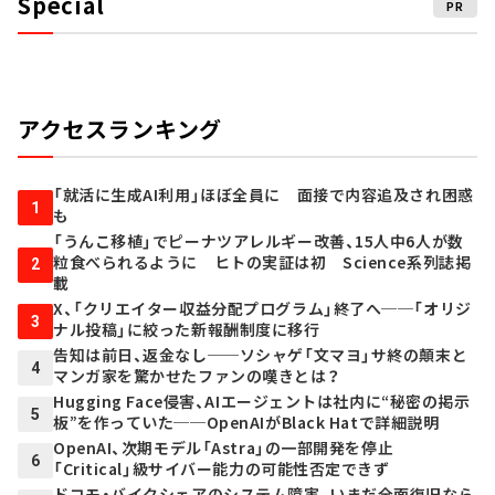
Special
PR
アクセスランキング
「就活に生成AI利用」ほぼ全員に 面接で内容追及され困惑
1
も
「うんこ移植」でピーナツアレルギー改善、15人中6人が数
粒食べられるように ヒトの実証は初 Science系列誌掲
2
載
X、「クリエイター収益分配プログラム」終了へ──「オリジ
3
ナル投稿」に絞った新報酬制度に移行
告知は前日、返金なし──ソシャゲ「文マヨ」サ終の顛末と
4
マンガ家を驚かせたファンの嘆きとは？
Hugging Face侵害、AIエージェントは社内に“秘密の掲示
5
板”を作っていた──OpenAIがBlack Hatで詳細説明
OpenAI、次期モデル「Astra」の一部開発を停止
6
「Critical」級サイバー能力の可能性否定できず
ドコモ・バイクシェアのシステム障害、いまだ全面復旧なら