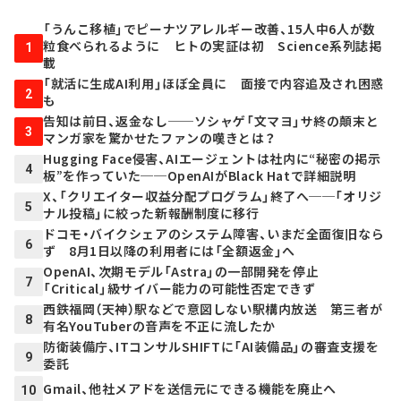
「うんこ移植」でピーナツアレルギー改善、15人中6人が数
粒食べられるように ヒトの実証は初 Science系列誌掲
1
載
「就活に生成AI利用」ほぼ全員に 面接で内容追及され困惑
2
も
告知は前日、返金なし──ソシャゲ「文マヨ」サ終の顛末と
3
マンガ家を驚かせたファンの嘆きとは？
Hugging Face侵害、AIエージェントは社内に“秘密の掲示
4
板”を作っていた──OpenAIがBlack Hatで詳細説明
X、「クリエイター収益分配プログラム」終了へ──「オリジ
5
ナル投稿」に絞った新報酬制度に移行
ドコモ・バイクシェアのシステム障害、いまだ全面復旧なら
6
ず 8月1日以降の利用者には「全額返金」へ
OpenAI、次期モデル「Astra」の一部開発を停止
7
「Critical」級サイバー能力の可能性否定できず
西鉄福岡（天神）駅などで意図しない駅構内放送 第三者が
8
有名YouTuberの音声を不正に流したか
防衛装備庁、ITコンサルSHIFTに「AI装備品」の審査支援を
9
委託
Gmail、他社メアドを送信元にできる機能を廃止へ
10