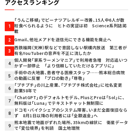
アクセスランキング
「うんこ移植」でピーナツアレルギー改善、15人中6人が数
粒食べられるように ヒトの実証は初 Science系列誌掲
1
載
Gmail、他社メアドを送信元にできる機能を廃止へ
2
西鉄福岡（天神）駅などで意図しない駅構内放送 第三者が
3
有名YouTuberの音声を不正に流したか
個人開発「家系ラーメンマニア」で利用者急増 対応追いつ
4
かず一部停止 「より信頼していただけるアプリに」
手術中の大地震、患者守る医療スタッフ……熊本総合病院
5
の動画に反響 「プロの動き」「尊敬」
「プチプチ」の川上産業、「プチプチ株式会社」に社名変更
6
創業58年で
「ChatGPT」のデフォルトモデル、PlusとProは「Sol」に、
7
無料版は「Luna」でテキストチャット無制限に
ドコモ・バイクシェアのシステム障害、いまだ全面復旧なら
8
ず 8月1日以降の利用者には「全額返金」へ
熊本地震で地面がずれた場所、35kmの線状に 衛星データ
9
で「変位境界」を判読 国土地理院