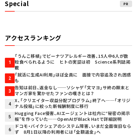
Special
PR
アクセスランキング
「うんこ移植」でピーナツアレルギー改善、15人中6人が数
粒食べられるように ヒトの実証は初 Science系列誌掲
1
載
「就活に生成AI利用」ほぼ全員に 面接で内容追及され困惑
2
も
告知は前日、返金なし──ソシャゲ「文マヨ」サ終の顛末と
3
マンガ家を驚かせたファンの嘆きとは？
X、「クリエイター収益分配プログラム」終了へ──「オリジ
4
ナル投稿」に絞った新報酬制度に移行
Hugging Face侵害、AIエージェントは社内に“秘密の掲示
5
板”を作っていた──OpenAIがBlack Hatで詳細説明
ドコモ・バイクシェアのシステム障害、いまだ全面復旧なら
6
ず 8月1日以降の利用者には「全額返金」へ