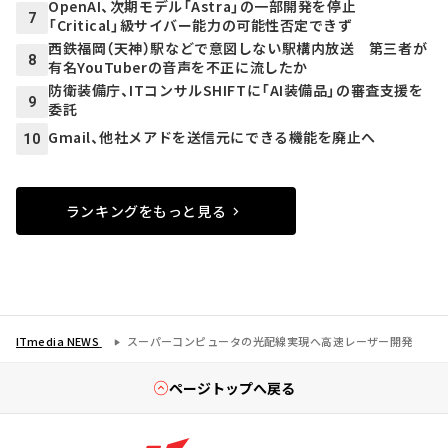
OpenAI、次期モデル「Astra」の一部開発を停止
7
「Critical」級サイバー能力の可能性否定できず
西鉄福岡（天神）駅などで意図しない駅構内放送 第三者が
8
有名YouTuberの音声を不正に流したか
防衛装備庁、ITコンサルSHIFTに「AI装備品」の審査支援を
9
委託
Gmail、他社メアドを送信元にできる機能を廃止へ
10
ランキングをもっと見る
ITmedia NEWS
スーパーコンピュータの光配線実現へ高速レーザー開発
ページトップへ戻る