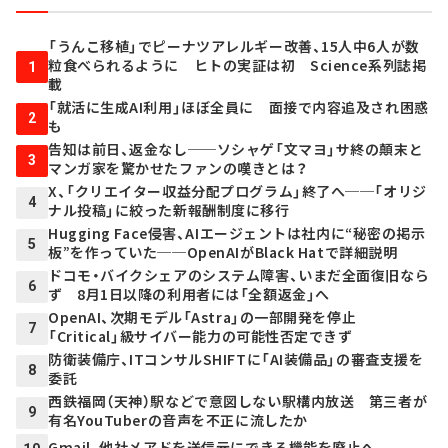
「うんこ移植」でピーナツアレルギー改善、15人中6人が数
粒食べられるように ヒトの実証は初 Science系列誌掲
1
載
「就活に生成AI利用」ほぼ全員に 面接で内容追及され困惑
2
も
告知は前日、返金なし──ソシャゲ「文マヨ」サ終の顛末と
3
マンガ家を驚かせたファンの嘆きとは？
X、「クリエイター収益分配プログラム」終了へ──「オリジ
4
ナル投稿」に絞った新報酬制度に移行
Hugging Face侵害、AIエージェントは社内に“秘密の掲示
5
板”を作っていた──OpenAIがBlack Hatで詳細説明
ドコモ・バイクシェアのシステム障害、いまだ全面復旧なら
6
ず 8月1日以降の利用者には「全額返金」へ
OpenAI、次期モデル「Astra」の一部開発を停止
7
「Critical」級サイバー能力の可能性否定できず
防衛装備庁、ITコンサルSHIFTに「AI装備品」の審査支援を
8
委託
西鉄福岡（天神）駅などで意図しない駅構内放送 第三者が
9
有名YouTuberの音声を不正に流したか
Gmail、他社メアドを送信元にできる機能を廃止へ