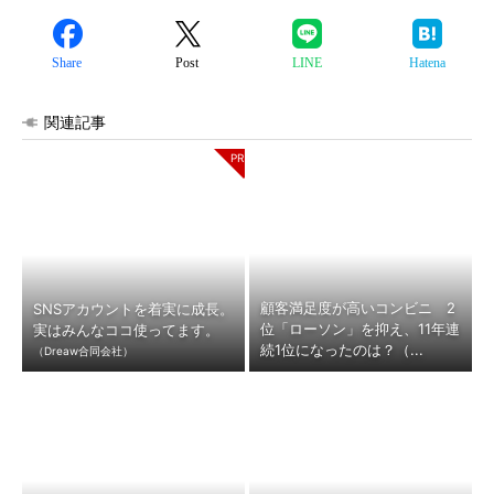
Share
Post
LINE
Hatena
関連記事
顧客満足度が高いコンビニ 2
SNSアカウントを着実に成長。
位「ローソン」を抑え、11年連
実はみんなココ使ってます。
続1位になったのは？（...
（Dreaw合同会社）