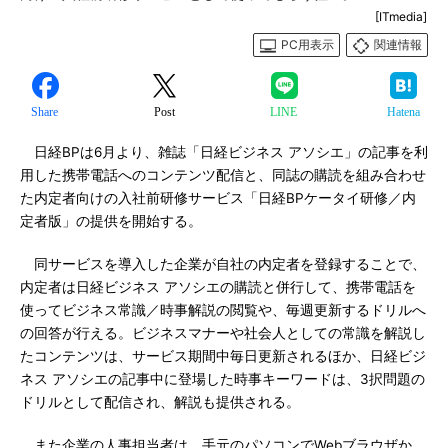
[ITmedia]
PC用表示
関連情報
Share
Post
LINE
Hatena
日経BPは6月より、雑誌「日経ビジネス アソシエ」の記事を利
用した携帯電話へのコンテンツ配信と、同誌の購読を組み合わせ
た内定者向けの入社前研修サービス「日経BPケータイ研修／内
定者版」の提供を開始する。
同サービスを導入した企業が自社の内定者を登録することで、
内定者は日経ビジネス アソシエの購読と併行して、携帯電話を
使ってビジネス常識／時事解説の閲覧や、毎週更新するドリルへ
の回答が行える。ビジネスマナーや社会人としての常識を解説し
たコンテンツは、サービス期間中毎日更新されるほか、日経ビジ
ネス アソシエの記事中に登場した時事キーワードは、3択問題の
ドリルとして配信され、解説も提供される。
また企業の人事担当者は、手元のパソコンでWebブラウザか