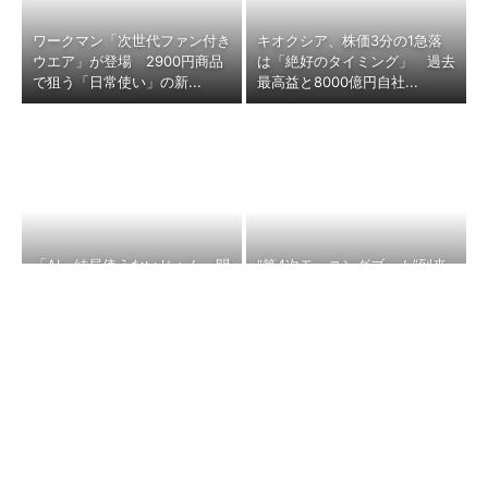
ワークマン「次世代ファン付き
キオクシア、株価3分の1急落
ウエア」が登場 2900円商品
は「絶好のタイミング」 過去
で狙う「日常使い」の新...
最高益と8000億円自社...
「AI、結局使えないじゃん」問
“第4次モーニングブーム”到来
題 セールスフォースが431万
のワケ 300円の「朝サイゼ」
件対応で導いた正解（...
から1000円超の「...