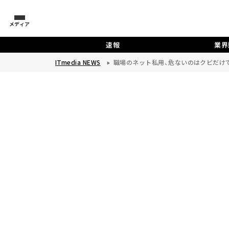
メディア
速報
業界
ITmedia NEWS
職場のネット私用、危ないのはクビだけ