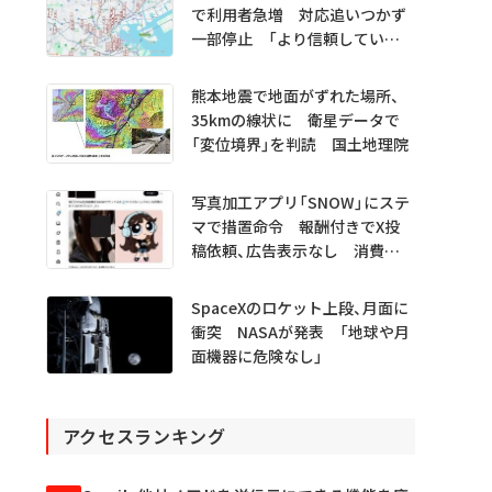
で利用者急増 対応追いつかず
一部停止 「より信頼していた
だけるアプリに」
熊本地震で地面がずれた場所、
35kmの線状に 衛星データで
「変位境界」を判読 国土地理院
写真加工アプリ「SNOW」にステ
マで措置命令 報酬付きでX投
稿依頼、広告表示なし 消費者
庁
SpaceXのロケット上段、月面に
衝突 NASAが発表 「地球や月
面機器に危険なし」
アクセスランキング