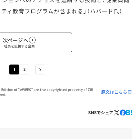
ティ教育プログラムが含まれる」（ハバード氏）
次ページへ
社員を監視する企業
1
2
. Edition of “eWEEK” are the copyrighted property of Ziff
原文はこちら
ved.
SNSでシェア