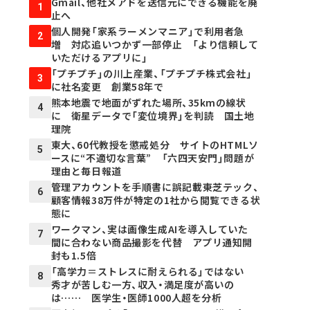
Gmail、他社メアドを送信元にできる機能を廃
1
止へ
個人開発「家系ラーメンマニア」で利用者急
2
増 対応追いつかず一部停止 「より信頼して
いただけるアプリに」
「プチプチ」の川上産業、「プチプチ株式会社」
3
に社名変更 創業58年で
熊本地震で地面がずれた場所、35kmの線状
4
に 衛星データで「変位境界」を判読 国土地
理院
東大、60代教授を懲戒処分 サイトのHTMLソ
5
ースに“不適切な言葉” 「六四天安門」問題が
理由と毎日報道
管理アカウントを手順書に誤記載――東芝テック、
6
顧客情報38万件が特定の1社から閲覧できる状
態に
ワークマン、実は画像生成AIを導入していた
7
間に合わない商品撮影を代替 アプリ通知開
封も1.5倍
「高学力＝ストレスに耐えられる」ではない
8
秀才が苦しむ一方、収入・満足度が高いの
は…… 医学生・医師1000人超を分析