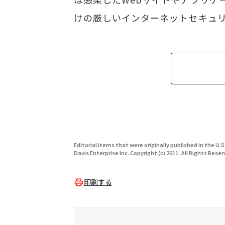
けの厳しいインターネットセキュリ
Editorial items that were originally published in the U.S
Davis Enterprise Inc. Copyright (c) 2011. All Rights Reser
印刷する