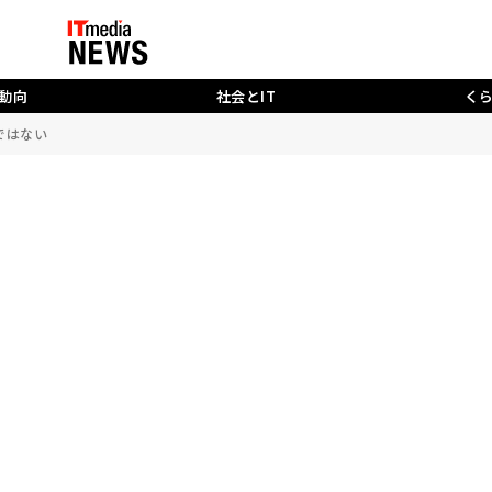
動向
社会とIT
く
ではない