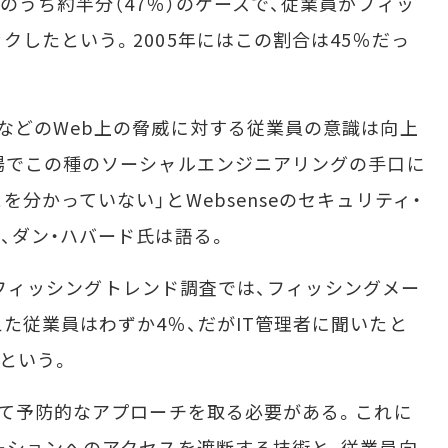
のうち約半分（47％）のケースで、従業員がフィッ
クしたという。2005年にはこの割合は45％だっ
などのWeb上の脅威に対する従業員の意識は向上
場でこの種のソーシャルエンジニアリングの手口に
分かっていない」とWebsenseのセキュリティ・
、ダン・ハバード氏は語る。
したフィッシングトレンド調査では、フィッシングメー
た従業員はわずか4％、だがIT管理者に聞いたと
いという。
て予防的なアプローチを取る必要がある。これに
ーションへのアクセスを遮断する技術と、従業員向