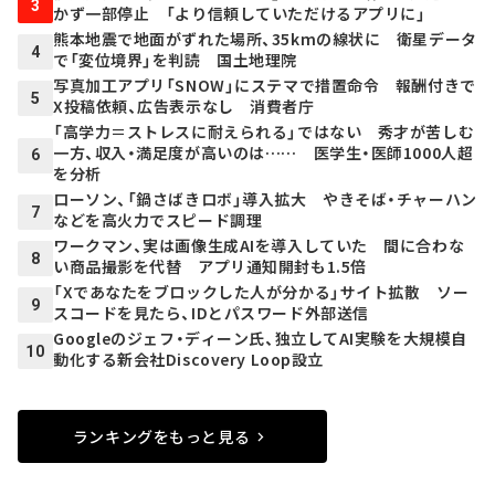
3
かず一部停止 「より信頼していただけるアプリに」
熊本地震で地面がずれた場所、35kmの線状に 衛星データ
4
で「変位境界」を判読 国土地理院
写真加工アプリ「SNOW」にステマで措置命令 報酬付きで
5
X投稿依頼、広告表示なし 消費者庁
「高学力＝ストレスに耐えられる」ではない 秀才が苦しむ
一方、収入・満足度が高いのは…… 医学生・医師1000人超
6
を分析
ローソン、「鍋さばきロボ」導入拡大 やきそば・チャーハン
7
などを高火力でスピード調理
ワークマン、実は画像生成AIを導入していた 間に合わな
8
い商品撮影を代替 アプリ通知開封も1.5倍
「Xであなたをブロックした人が分かる」サイト拡散 ソー
9
スコードを見たら、IDとパスワード外部送信
Googleのジェフ・ディーン氏、独立してAI実験を大規模自
10
動化する新会社Discovery Loop設立
ランキングをもっと見る