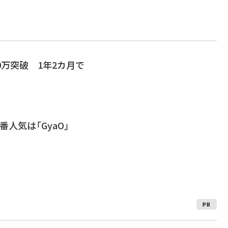
00万突破 1年2カ月で
人気は「GyaO」
PR