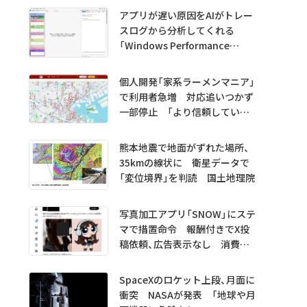
アプリが遅い原因をAIがトレー
スログから分析してくれる
「Windows Performance
Analyzer MCP」 Microsoftが
プレビュー公開
個人開発「家系ラーメンマニア」
で利用者急増 対応追いつかず
一部停止 「より信頼していた
だけるアプリに」
熊本地震で地面がずれた場所、
35kmの線状に 衛星データで
「変位境界」を判読 国土地理院
写真加工アプリ「SNOW」にステ
マで措置命令 報酬付きでX投
稿依頼、広告表示なし 消費者
庁
SpaceXのロケット上段、月面に
衝突 NASAが発表 「地球や月