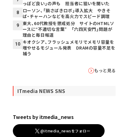
っぽど良い」の声も 担当者に狙いを聞いた
ローソン、「鍋さばきロボ」導入拡大 やきそ
8
ば・チャーハンなどを高火力でスピード調理
東大、60代教授を懲戒処分 サイトのHTMLソ
9
ースに“不適切な言葉” 「六四天安門」問題が
理由と毎日報道
キオクシア、フラッシュメモリでメモリ容量を
10
増やせるモジュール発表 DRAMの容量不足を
補う
もっと見る
ITmedia NEWS SNS
Tweets by itmedia_news
@itmedia_newsをフォロー