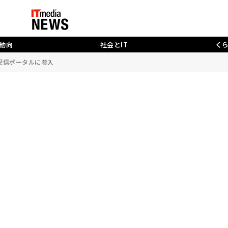
動向
社会とIT
く
配信ポータルに参入