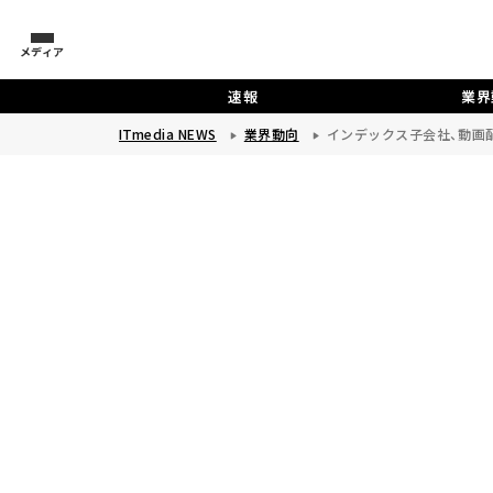
メディア
速報
業界
ITmedia NEWS
業界動向
インデックス子会社、動画