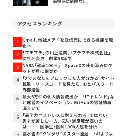
面機器に危険なし」
アクセスランキング
Gmail、他社メアドを送信元にできる機能を廃
1
止へ
「プチプチ」の川上産業、「プチプチ株式会社」
2
に社名変更 創業58年で
NASA「確率100％」 SpaceXの使用済みロケ
3
ットが月に衝突か
「Xであなたをブロックした人が分かる」サイト
4
拡散 ソースコードを見たら、IDとパスワード
外部送信
最大6万件の個人情報流出か 「ITトレンド」な
5
ど運営のイノベーション、GitHubの認証情報
漏えいで
「高学力＝ストレスに耐えられる」ではない
6
秀才が苦しむ一方、収入・満足度が高いの
は…… 医学生・医師1000人超を分析
農水省の“クソダサ”ポスター話題 「AIよりよ
7