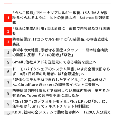
「うんこ移植」でピーナツアレルギー改善、15人中6人が数
粒食べられるように ヒトの実証は初 Science系列誌掲
1
載
「就活に生成AI利用」ほぼ全員に 面接で内容追及され困惑
2
も
防衛装備庁、ITコンサルSHIFTに「AI装備品」の審査支援を
3
委託
手術中の大地震、患者守る医療スタッフ……熊本総合病院
4
の動画に反響 「プロの動き」「尊敬」
Gmail、他社メアドを送信元にできる機能を廃止へ
5
ドコモ・バイクシェアのシステム障害、いまだ全面復旧なら
6
ず 8月1日以降の利用者には「全額返金」へ
「配信システムをAIで自作したアイドル」こと宮本佳林さ
7
ん、Cloudflare Workersの開発者イベントに登壇へ
西鉄福岡（天神）駅などで意図しない駅構内放送 第三者が
8
有名YouTuberの音声を不正に流したか
「ChatGPT」のデフォルトモデル、PlusとProは「Sol」に、
9
無料版は「Luna」でテキストチャット無制限に
KDDI、社内の全システムで脆弱性診断へ 1220万人分漏え
10