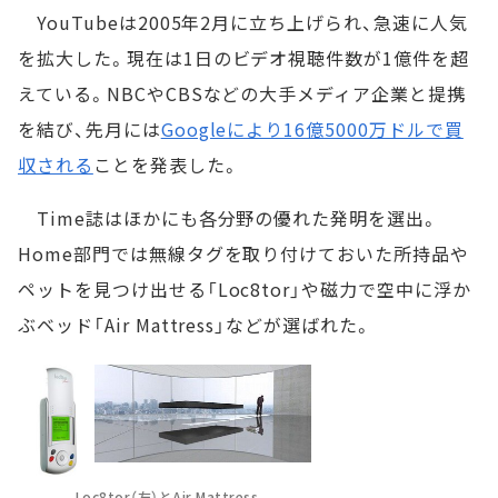
YouTubeは2005年2月に立ち上げられ、急速に人気
を拡大した。現在は1日のビデオ視聴件数が1億件を超
えている。NBCやCBSなどの大手メディア企業と提携
を結び、先月には
Googleにより16億5000万ドルで買
収される
ことを発表した。
Time誌はほかにも各分野の優れた発明を選出。
Home部門では無線タグを取り付けておいた所持品や
ペットを見つけ出せる「Loc8tor」や磁力で空中に浮か
ぶベッド「Air Mattress」などが選ばれた。
Loc8tor（左）とAir Mattress