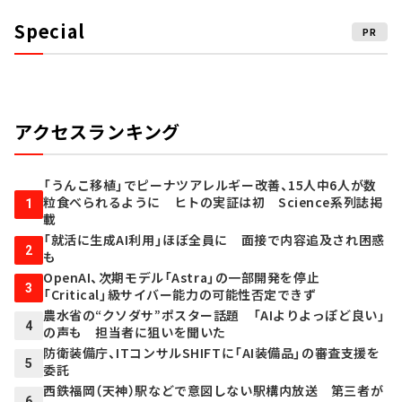
Special
PR
アクセスランキング
「うんこ移植」でピーナツアレルギー改善、15人中6人が数
粒食べられるように ヒトの実証は初 Science系列誌掲
1
載
「就活に生成AI利用」ほぼ全員に 面接で内容追及され困惑
2
も
OpenAI、次期モデル「Astra」の一部開発を停止
3
「Critical」級サイバー能力の可能性否定できず
農水省の“クソダサ”ポスター話題 「AIよりよっぽど良い」
4
の声も 担当者に狙いを聞いた
防衛装備庁、ITコンサルSHIFTに「AI装備品」の審査支援を
5
委託
西鉄福岡（天神）駅などで意図しない駅構内放送 第三者が
6