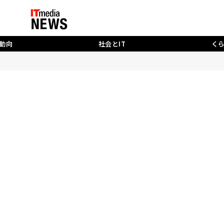
動向
社会とIT
く