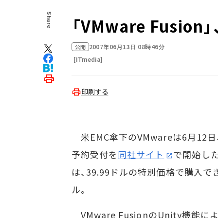
Share
「VMware Fusio
2007年06月13日 08時46分
公開
[ITmedia]
印刷する
米EMC傘下のVMwareは6月12日、M
予約受付を
同社サイト
で開始し
は、39.99ドルの特別価格で購入で
ル。
VMware FusionのUnity機能