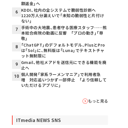
額返金」へ
KDDI、社内の全システムで脆弱性診断へ
6
1220万人分漏えいで「未知の脆弱性と片付け
ない」
手術中の大地震、患者守る医療スタッフ……熊
7
本総合病院の動画に反響 「プロの動き」「尊
敬」
「ChatGPT」のデフォルトモデル、PlusとPro
8
は「Sol」に、無料版は「Luna」でテキストチャ
ット無制限に
Gmail、他社メアドを送信元にできる機能を廃
9
止へ
個人開発「家系ラーメンマニア」で利用者急
10
増 対応追いつかず一部停止 「より信頼して
いただけるアプリに」
もっと見る
ITmedia NEWS SNS