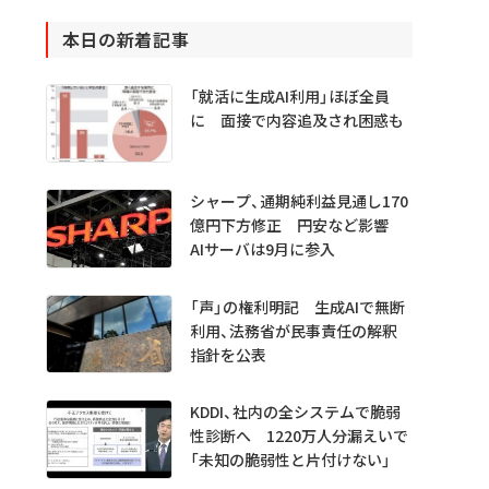
本日の新着記事
「就活に生成AI利用」ほぼ全員
に 面接で内容追及され困惑も
シャープ、通期純利益見通し170
億円下方修正 円安など影響
AIサーバは9月に参入
「声」の権利明記 生成AIで無断
利用、法務省が民事責任の解釈
指針を公表
KDDI、社内の全システムで脆弱
性診断へ 1220万人分漏えいで
「未知の脆弱性と片付けない」