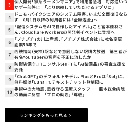
個人開発「家系ラーメンマニア」で利用者急増 対応追いつ
3
かず一部停止 「より信頼していただけるアプリに」
ドコモ・バイクシェアのシステム障害、いまだ全面復旧なら
4
ず 8月1日以降の利用者には「全額返金」へ
「配信システムをAIで自作したアイドル」こと宮本佳林さ
5
ん、Cloudflare Workersの開発者イベントに登壇へ
「プチプチ」の川上産業、「プチプチ株式会社」に社名変更
6
創業58年で
西鉄福岡（天神）駅などで意図しない駅構内放送 第三者が
7
有名YouTuberの音声を不正に流したか
防衛装備庁、ITコンサルSHIFTに「AI装備品」の審査支援を
8
委託
「ChatGPT」のデフォルトモデル、PlusとProは「Sol」に、
9
無料版は「Luna」でテキストチャット無制限に
手術中の大地震、患者守る医療スタッフ……熊本総合病院
10
の動画に反響 「プロの動き」「尊敬」
ランキングをもっと見る