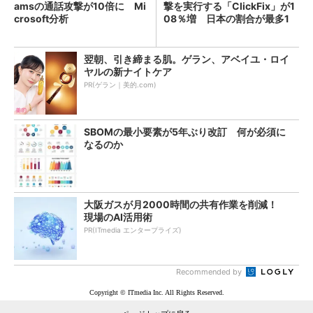
amsの通話攻撃が10倍に Mi
撃を実行する「ClickFix」が1
crosoft分析
08％増 日本の割合が最多1
4％
翌朝、引き締まる肌。ゲラン、アベイユ・ロイ
ヤルの新ナイトケア
PR(ゲラン｜美的.com)
SBOMの最小要素が5年ぶり改訂 何が必須に
なるのか
大阪ガスが月2000時間の共有作業を削減！
現場のAI活用術
PR(ITmedia エンタープライズ)
Recommended by
Copyright © ITmedia Inc. All Rights Reserved.