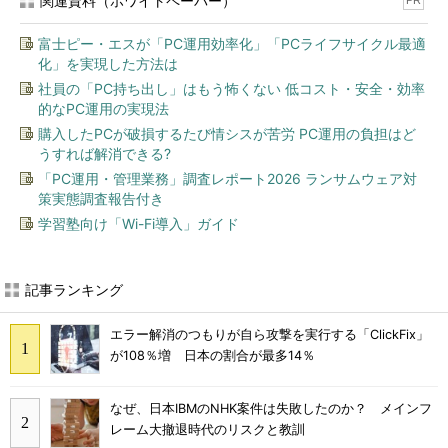
関連資料（ホワイトペーパー）
PR
富士ピー・エスが「PC運用効率化」「PCライフサイクル最適
化」を実現した方法は
社員の「PC持ち出し」はもう怖くない 低コスト・安全・効率
的なPC運用の実現法
購入したPCが破損するたび情シスが苦労 PC運用の負担はど
うすれば解消できる?
「PC運用・管理業務」調査レポート2026 ランサムウェア対
策実態調査報告付き
学習塾向け「Wi-Fi導入」ガイド
記事ランキング
エラー解消のつもりが自ら攻撃を実行する「ClickFix」
が108％増 日本の割合が最多14％
なぜ、日本IBMのNHK案件は失敗したのか？ メインフ
レーム大撤退時代のリスクと教訓