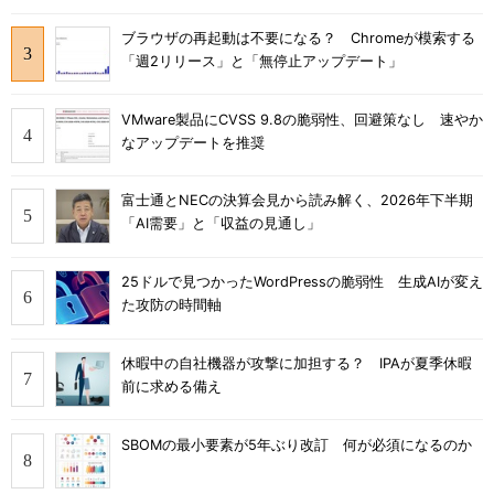
ブラウザの再起動は不要になる？ Chromeが模索する
「週2リリース」と「無停止アップデート」
VMware製品にCVSS 9.8の脆弱性、回避策なし 速やか
なアップデートを推奨
富士通とNECの決算会見から読み解く、2026年下半期
「AI需要」と「収益の見通し」
25ドルで見つかったWordPressの脆弱性 生成AIが変え
た攻防の時間軸
休暇中の自社機器が攻撃に加担する？ IPAが夏季休暇
前に求める備え
SBOMの最小要素が5年ぶり改訂 何が必須になるのか