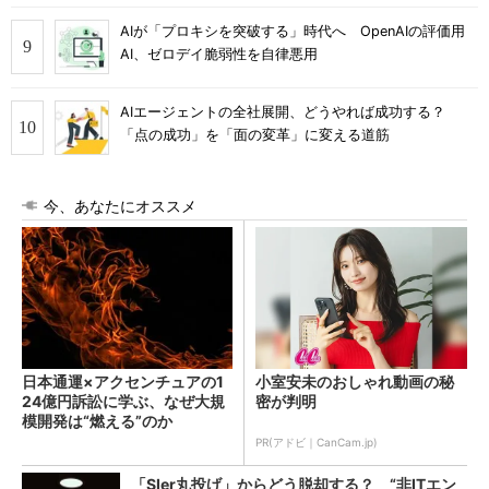
AIが「プロキシを突破する」時代へ OpenAIの評価用
AI、ゼロデイ脆弱性を自律悪用
AIエージェントの全社展開、どうやれば成功する？
「点の成功」を「面の変革」に変える道筋
今、あなたにオススメ
日本通運×アクセンチュアの1
小室安未のおしゃれ動画の秘
24億円訴訟に学ぶ、なぜ大規
密が判明
模開発は“燃える”のか
PR(アドビ｜CanCam.jp)
「SIer丸投げ」からどう脱却する？ “非ITエン