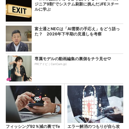
ジニア9割”でシステム刷新に挑んだJFEスチー
ルに学ぶ
富士通とNECは「AI需要の手応え」をどう語っ
た？ 2026年下半期の見通しを考察
専属モデルの動画編集の裏側をチラ見せ♡
PR(アドビ｜CanCam.jp)
フィッシング92％減の裏でTe
エラー解消のつもりが自ら攻