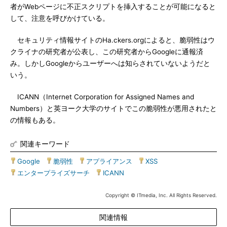
者がWebページに不正スクリプトを挿入することが可能になると
して、注意を呼びかけている。
セキュリティ情報サイトのHa.ckers.orgによると、脆弱性はウ
クライナの研究者が公表し、この研究者からGoogleに通報済
み。しかしGoogleからユーザーへは知らされていないようだと
いう。
ICANN（Internet Corporation for Assigned Names and
Numbers）と英ヨーク大学のサイトでこの脆弱性が悪用されたと
の情報もある。
関連キーワード
Google
|
脆弱性
|
アプライアンス
|
XSS
|
エンタープライズサーチ
|
ICANN
Copyright © ITmedia, Inc. All Rights Reserved.
関連情報