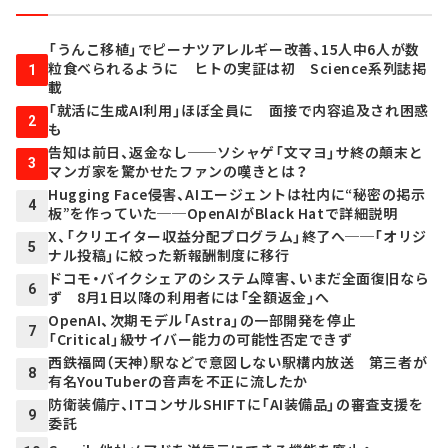
「うんこ移植」でピーナツアレルギー改善、15人中6人が数
粒食べられるように ヒトの実証は初 Science系列誌掲
1
載
「就活に生成AI利用」ほぼ全員に 面接で内容追及され困惑
2
も
告知は前日、返金なし──ソシャゲ「文マヨ」サ終の顛末と
3
マンガ家を驚かせたファンの嘆きとは？
Hugging Face侵害、AIエージェントは社内に“秘密の掲示
4
板”を作っていた──OpenAIがBlack Hatで詳細説明
X、「クリエイター収益分配プログラム」終了へ──「オリジ
5
ナル投稿」に絞った新報酬制度に移行
ドコモ・バイクシェアのシステム障害、いまだ全面復旧なら
6
ず 8月1日以降の利用者には「全額返金」へ
OpenAI、次期モデル「Astra」の一部開発を停止
7
「Critical」級サイバー能力の可能性否定できず
西鉄福岡（天神）駅などで意図しない駅構内放送 第三者が
8
有名YouTuberの音声を不正に流したか
防衛装備庁、ITコンサルSHIFTに「AI装備品」の審査支援を
9
委託