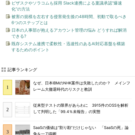
ビザスクやソラコムも採用 Slack連携による稟議承認“爆速
化”の方法
被害の規模を左右する侵害発生後の48時間、初動で取るべき
6つのステップとは
日本の人事部が抱えるアカウント管理の悩み どうすれば解消
できる?
既存システム連携で柔軟性・迅速性のあるAI対応基盤を構築
するためのポイント
記事ランキング
なぜ、日本IBMのNHK案件は失敗したのか？ メインフ
レーム大撤退時代のリスクと教訓
従来型テストの限界があらわに 3915件のOSSを解析
して判明した「99.4％未報告」の実態
SaaSの価値は“割り勘”だけじゃない 「SaaSの死」論
争を一刀両断