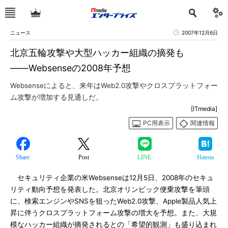
ニュース
2007年12月6日
北京五輪攻撃や大型ハッカー組織の摘発も
――Websenseの2008年予想
Websenseによると、来年はWeb2.0攻撃やクロスプラットフォー
ム攻撃が増加する見通しだ。
[ITmedia]
PC用表示
関連情報
Share
Post
LINE
Hatena
セキュリティ企業の米Websenseは12月5日、2008年のセキュ
リティ動向予想を発表した。北京オリンピック便乗攻撃を筆頭
に、検索エンジンやSNSを狙ったWeb2.0攻撃、Apple製品人気上
昇に伴うクロスプラットフォーム攻撃の増大を予想。また、大規
模なハッカー組織が摘発されるとの「希望的観測」も盛り込まれ