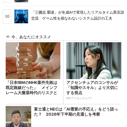
「三國志 覇道」が生成AIで実現したリアルタイム異言語
交流 ゲーム性を損なわないシステム設計の工夫
今、あなたにオススメ
「日本IBMのNHK案件失敗は
アクセンチュアのコンサルが
既定路線だった」 メインフ
「知識やスキル」より大切に
レーム大撤退時代のリスクと
する視点
教訓
PR(アクセンチュア)
富士通とNECは「AI需要の手応え」をどう語っ
た？ 2026年下半期の見通しを考察