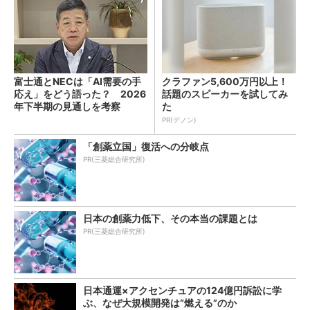
富士通とNECは「AI需要の手
クラファン5,600万円以上！
応え」をどう語った？ 2026
話題のスピーカーを試してみ
年下半期の見通しを考察
た
PR(デノン)
「創薬立国」復活への分岐点
PR(三菱総合研究所)
日本の創薬力低下、その本当の課題とは
PR(三菱総合研究所)
日本通運×アクセンチュアの124億円訴訟に学
ぶ、なぜ大規模開発は“燃える”のか