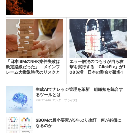
「日本IBMのNHK案件失敗は
エラー解消のつもりが自ら攻
既定路線だった」 メインフ
撃を実行する「ClickFix」が1
レーム大撤退時代のリスクと
08％増 日本の割合が最多1
教訓
4％
生成AIでナレッジ管理を革新 組織知を統合す
るツールとは
PR(ITmedia エンタープライズ)
SBOMの最小要素が5年ぶり改訂 何が必須に
なるのか