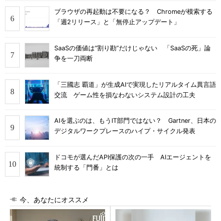
ブラウザの再起動は不要になる？ Chromeが模索する
「週2リリース」と「無停止アップデート」
SaaSの価値は“割り勘”だけじゃない 「SaaSの死」論
争を一刀両断
「三國志 覇道」が生成AIで実現したリアルタイム異言語
交流 ゲーム性を損なわないシステム設計の工夫
AIを選ぶのは、もうIT部門ではない？ Gartner、日本の
デジタルワークプレースのハイプ・サイクル発表
ドコモが選んだAPI保護の次の一手 AIエージェントを
統制する「門番」とは
今、あなたにオススメ