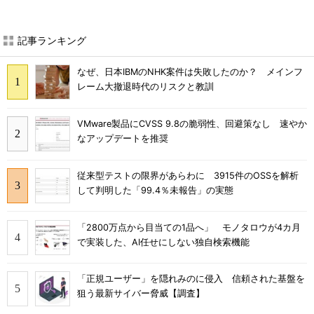
記事ランキング
なぜ、日本IBMのNHK案件は失敗したのか？ メインフ
レーム大撤退時代のリスクと教訓
VMware製品にCVSS 9.8の脆弱性、回避策なし 速やか
なアップデートを推奨
従来型テストの限界があらわに 3915件のOSSを解析
して判明した「99.4％未報告」の実態
「2800万点から目当ての1品へ」 モノタロウが4カ月
で実装した、AI任せにしない独自検索機能
「正規ユーザー」を隠れみのに侵入 信頼された基盤を
狙う最新サイバー脅威【調査】