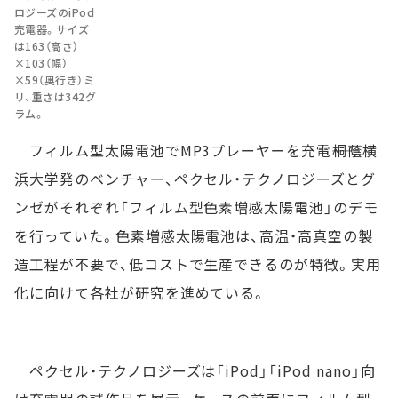
ロジーズのiPod
充電器。サイズ
は163（高さ）
×103（幅）
×59（奥行き）ミ
リ、重さは342グ
ラム。
フィルム型太陽電池でMP3プレーヤーを充電――桐蔭横
浜大学発のベンチャー、ペクセル・テクノロジーズとグ
ンゼがそれぞれ「フィルム型色素増感太陽電池」のデモ
を行っていた。色素増感太陽電池は、高温・高真空の製
造工程が不要で、低コストで生産できるのが特徴。実用
化に向けて各社が研究を進めている。
ペクセル・テクノロジーズは「iPod」「iPod nano」向