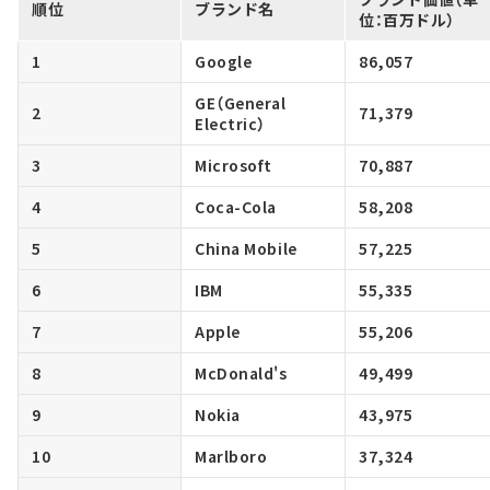
順位
ブランド名
位：百万ドル）
1
Google
86,057
GE（General
2
71,379
Electric）
3
Microsoft
70,887
4
Coca-Cola
58,208
5
China Mobile
57,225
6
IBM
55,335
7
Apple
55,206
8
McDonald's
49,499
9
Nokia
43,975
10
Marlboro
37,324