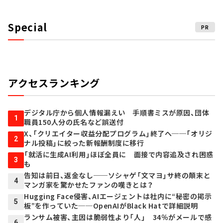
Special
PR
アクセスランキング
デジタル庁から個人情報漏えい 手順書ミスが原因、団体
1
職員150人分の氏名など誤送付
X、「クリエイター収益分配プログラム」終了へ──「オリジ
2
ナル投稿」に絞った新報酬制度に移行
「就活に生成AI利用」ほぼ全員に 面接で内容追及され困惑
3
も
告知は前日、返金なし──ソシャゲ「文マヨ」サ終の顛末と
4
マンガ家を驚かせたファンの嘆きとは？
Hugging Face侵害、AIエージェントは社内に“秘密の掲示
5
板”を作っていた──OpenAIがBlack Hatで詳細説明
ランサム被害、主因は脆弱性より「人」 34％がメールで感
6