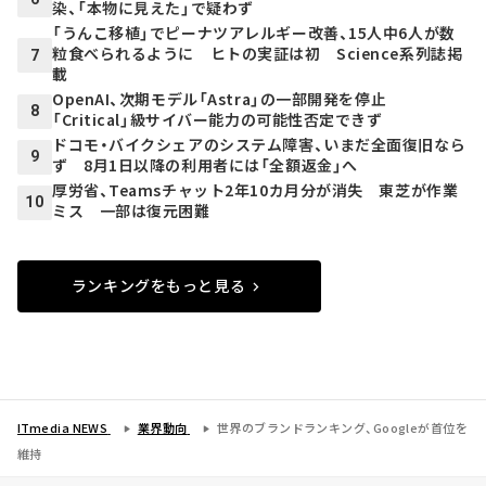
染、「本物に見えた」で疑わず
「うんこ移植」でピーナツアレルギー改善、15人中6人が数
粒食べられるように ヒトの実証は初 Science系列誌掲
7
載
OpenAI、次期モデル「Astra」の一部開発を停止
8
「Critical」級サイバー能力の可能性否定できず
ドコモ・バイクシェアのシステム障害、いまだ全面復旧なら
9
ず 8月1日以降の利用者には「全額返金」へ
厚労省、Teamsチャット2年10カ月分が消失 東芝が作業
10
ミス 一部は復元困難
ランキングをもっと見る
ITmedia NEWS
業界動向
世界のブランドランキング、Googleが首位を
維持