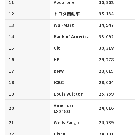
11
Vodafone
36,962
12
トヨタ自動車
35,134
13
Wal-Mart
34,547
14
Bank of America
33,092
15
Citi
30,318
16
HP
29,278
17
BMW
28,015
18
ICBC
28,004
19
Louis Vuitton
25,739
American
20
24,816
Express
21
Wells Fargo
24,739
22
Cisco
24,101