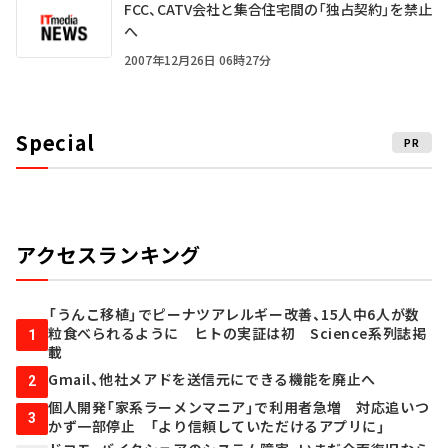
FCC、CATV会社と集合住宅間の「独占契約」を禁止
へ
2007年12月26日 06時27分
Special
PR
アクセスランキング
「うんこ移植」でピーナツアレルギー改善、15人中6人が数
粒食べられるように ヒトの実証は初 Science系列誌掲
1
載
Gmail、他社メアドを送信元にできる機能を廃止へ
2
個人開発「家系ラーメンマニア」で利用者急増 対応追いつ
3
かず一部停止 「より信頼していただけるアプリに」