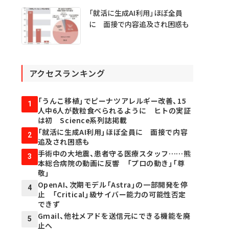
「就活に生成AI利用」ほぼ全員
に 面接で内容追及され困惑も
アクセスランキング
「うんこ移植」でピーナツアレルギー改善、15
1
人中6人が数粒食べられるように ヒトの実証
は初 Science系列誌掲載
「就活に生成AI利用」ほぼ全員に 面接で内容
2
追及され困惑も
手術中の大地震、患者守る医療スタッフ……熊
3
本総合病院の動画に反響 「プロの動き」「尊
敬」
OpenAI、次期モデル「Astra」の一部開発を停
4
止 「Critical」級サイバー能力の可能性否定
できず
Gmail、他社メアドを送信元にできる機能を廃
5
止へ