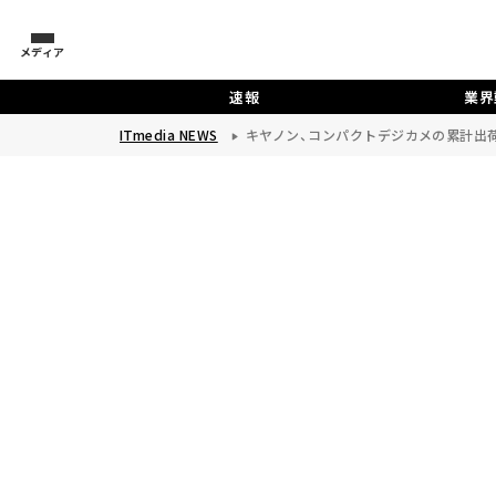
メディア
速報
業界
ITmedia NEWS
キヤノン、コンパクトデジカメの累計出