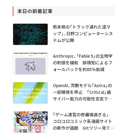
本日の新着記事
熊本県の「トラック通れた道マ
ップ」、日野コンピューターシス
テムが公開
Anthropic、「Fable 5」の生物学
の制限を緩和 誤検知によるフ
ォールバックを約85％削減
OpenAI、次期モデル「Astra」の
一部開発を停止 「Critical」級
サイバー能力の可能性否定でき
ず
「ゲーム運営の修羅場過ぎる」
コロコロコミック系漫画サイト
の新作が話題 Gitツリー見てガ
チャ不具合の犯人探し