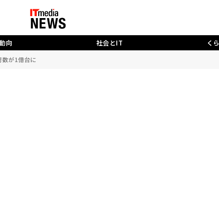
動向
社会とIT
く
荷数が1億台に