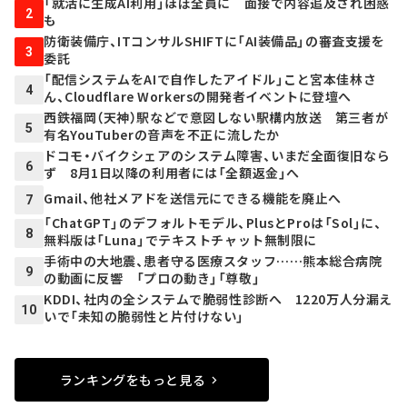
「就活に生成AI利用」ほぼ全員に 面接で内容追及され困惑
2
も
防衛装備庁、ITコンサルSHIFTに「AI装備品」の審査支援を
3
委託
「配信システムをAIで自作したアイドル」こと宮本佳林さ
4
ん、Cloudflare Workersの開発者イベントに登壇へ
西鉄福岡（天神）駅などで意図しない駅構内放送 第三者が
5
有名YouTuberの音声を不正に流したか
ドコモ・バイクシェアのシステム障害、いまだ全面復旧なら
6
ず 8月1日以降の利用者には「全額返金」へ
Gmail、他社メアドを送信元にできる機能を廃止へ
7
「ChatGPT」のデフォルトモデル、PlusとProは「Sol」に、
8
無料版は「Luna」でテキストチャット無制限に
手術中の大地震、患者守る医療スタッフ……熊本総合病院
9
の動画に反響 「プロの動き」「尊敬」
KDDI、社内の全システムで脆弱性診断へ 1220万人分漏え
10
いで「未知の脆弱性と片付けない」
ランキングをもっと見る