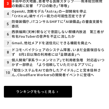
手術中の大地震、患者守る医療スタッフ……熊本総合病院
3
の動画に反響 「プロの動き」「尊敬」
OpenAI、次期モデル「Astra」の一部開発を停止
4
「Critical」級サイバー能力の可能性否定できず
防衛装備庁、ITコンサルSHIFTに「AI装備品」の審査支援を
5
委託
西鉄福岡（天神）駅などで意図しない駅構内放送 第三者が
6
有名YouTuberの音声を不正に流したか
Gmail、他社メアドを送信元にできる機能を廃止へ
7
ドコモ・バイクシェアのシステム障害、いまだ全面復旧なら
8
ず 8月1日以降の利用者には「全額返金」へ
個人開発「家系ラーメンマニア」で利用者急増 対応追いつ
9
かず一部停止 「より信頼していただけるアプリに」
「配信システムをAIで自作したアイドル」こと宮本佳林さ
10
ん、Cloudflare Workersの開発者イベントに登壇へ
ランキングをもっと見る