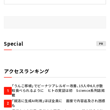
Special
PR
アクセスランキング
「うんこ移植」でピーナツアレルギー改善、15人中6人が数
粒食べられるように ヒトの実証は初 Science系列誌掲
1
載
「就活に生成AI利用」ほぼ全員に 面接で内容追及され困惑
2
も