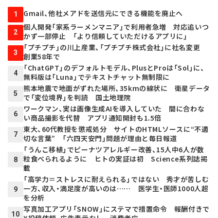
Gmail、他社メアドを送信元にできる機能を廃止へ
1
個人開発「家系ラーメンマニア」で利用者急増 対応追いつ
2
かず一部停止 「より信頼していただけるアプリに」
「プチプチ」の川上産業、「プチプチ株式会社」に社名変更
3
創業58年で
「ChatGPT」のデフォルトモデル、PlusとProは「Sol」に、
4
無料版は「Luna」でテキストチャット無制限に
熊本地震で地面がずれた場所、35kmの線状に 衛星データ
5
で「変位境界」を判読 国土地理院
ワークマン、実は画像生成AIを導入していた 間に合わな
6
い商品撮影を代替 アプリ通知開封も1.5倍
東大、60代教授を懲戒処分 サイトのHTMLソースに“不適
7
切な言葉” 「六四天安門」問題が理由と毎日報道
「うんこ移植」でピーナツアレルギー改善、15人中6人が数
粒食べられるように ヒトの実証は初 Science系列誌掲
8
載
「高学力＝ストレスに耐えられる」ではない 秀才が苦しむ
一方、収入・満足度が高いのは…… 医学生・医師1000人超
9
を分析
写真加工アプリ「SNOW」にステマで措置命令 報酬付きで
10
X投稿依頼、広告表示なし 消費者庁