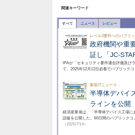
関連キーワード
すべて
ニュース
レビュー
レベル3要件へのパブリ
政府機関や重
証し「JC-S
IPAが「セキュリティ要件適合評価及び
て、2025年12月12日必着でパブリッ
製造ITニュース：
半導体デバイ
ラインを公開
経済産業省は、「半導体デバイス工場に
語版を公開した。60日間のパブリックコ
（2025/7/14）