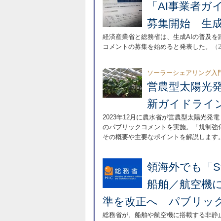
「AI事業者ガ
募集開始 生成
経済産業省と総務省は、生成AIの普及を
コメントの募集を始めると発表した。
（2
ソーラーシェアリング入門
営農型太陽光
新ガイドライ
2023年12月に農水省が営農型太陽光
のパブリックコメントを実施。「規制強
その概要や主要なポイントを解説します
領海外でも「St
船舶／航空機
準を改正へ パブリッ
総務省が、船舶や航空機に搭載する非静