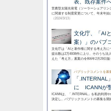
表、既存案件
営農型太陽光発電（ソーラーシェアリン
に関連する制度変更について、年末年始
（2024/3/13）
文化庁、「AI
案）」のパブコ
文化庁は「AIと著作権に関する考え方
提出数は2万4938件に上り、そのうち
えた「考え方」素案の令和6年2月29日
パブリックコメントを募
「.INTER
に ICANN
ICANNは、「.INTERNAL」を私
決定し、パブリックコメントの募集を開