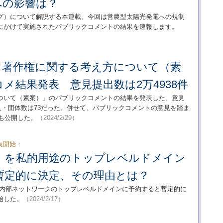
への影響は？
グ）について解説する本連載。今回は営農型太陽光発電への規制
にかけて実施されたパブリックコメントの結果を速報します。
と著作権に関する考え方について（素
メ結果発表 意見提出数は2万4938件
について（素案）」のパブリックコメントの結果を発表した。意見
法人・団体数は73だった。併せて、パブリックコメントの意見を踏ま
版も公開した。
（2024/2/29）
集開始：
NAL」を私的用途のトップレベルドメイン
が暫定的に決定、その理由とは？
的利用や内部ネットワークのトップレベルドメインに予約すると暫定的に
始した。
（2024/2/17）