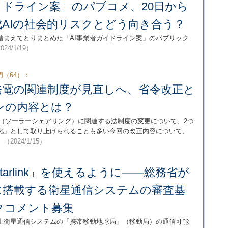
イドライン案」のパブコメ、20日から
AIの社会的リスクとどう向き合う？
踏まえてとりまとめた「AI事業者ガイドライン案」のパブリック
024/1/19）
（64）：
発電の関連制度が見直しへ、省令改正と
ンの内容とは？
発電（ソーラーシェアリング）に関連する法制度の変更について、2つ
化」として取り上げられることも多い今回の改正内容について、
。
（2024/1/15）
arlink」を使えるように――総務省が
に搭載する衛星通信システムの審査基
クコメント募集
止衛星通信システムの「携帯移動地球局」（移動局）の通信可能