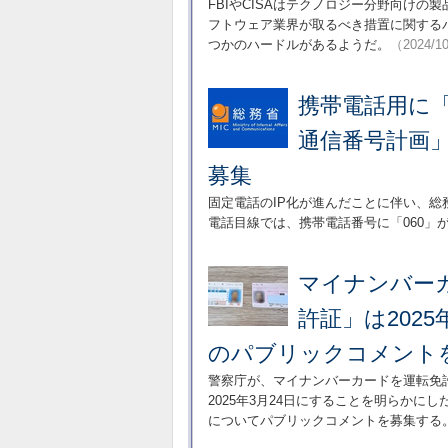
FBIやCISAはテクノロジー分野向け
フトウェア業界が取るべき措置に関する
つかのハードルがあるようだ。
（2024/1
携帯電話用に「
通信番号計画
募集
固定電話のIP化が進んだことに伴い、
電話目線では、携帯電話番号に「060」
マイナンバー
許証」は202
のパブリックコメント
警察庁が、マイナンバーカードを運転免
2025年3月24日にすることを明らかに
についてパブリックコメントを募集する