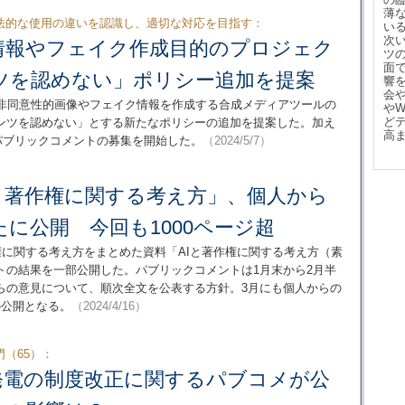
薄
法的な使用の違いを認識し、適切な対応を目指す：
い
次
「誤情報やフェイク作成目的のプロジェク
ツ
面
ツを認めない」ポリシー追加を提案
響
会
に「非同意性的画像やフェイク情報を作成する合成メディアツールの
や
ど
ンツを認めない」とする新たなポリシーの追加を提案した。加え
高
ンし、パブリックコメントの募集を開始した。
（2024/5/7）
と著作権に関する考え方」、個人から
に公開 今回も1000ページ超
作権に関する考え方をまとめた資料「AIと著作権に関する考え方（素
トの結果を一部公開した。パブリックコメントは1月末から2月半
らの意見について、順次全文を公表する方針。3月にも個人からの
の公開となる。
（2024/4/16）
（65）：
発電の制度改正に関するパブコメが公