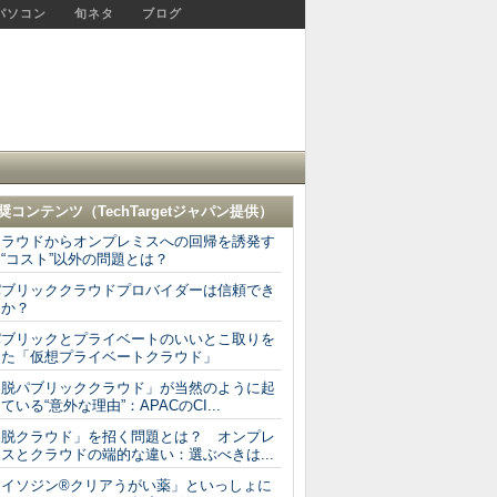
パソコン
旬ネタ
ブログ
奨コンテンツ（
TechTargetジャパン
提供）
クラウドからオンプレミスへの回帰を誘発す
“コスト”以外の問題とは？
パブリッククラウドプロバイダーは信頼でき
るか？
パブリックとプライベートのいいとこ取りを
した「仮想プライベートクラウド」
「脱パブリッククラウド」が当然のように起
ている“意外な理由”：APACのCI...
「脱クラウド」を招く問題とは？ オンプレ
スとクラウドの端的な違い：選ぶべきは...
「イソジン®クリアうがい薬」といっしょに