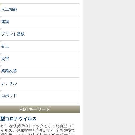
人工知能
建築
プリント基板
売上
災害
業務改善
レンタル
ロボット
HOTキーワード
新型コロナウイルス
わかに地球規模のトピックとなった新型コロ
ウイルス。健康被害も心配だが、全国規模で
臨時休校、マスクやトイレットペーパーの品