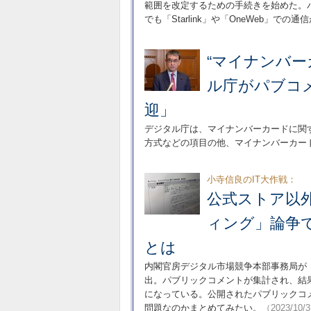
範囲を改定するための手続きを始めた。
でも「Starlink」や「OneWeb」での
“マイナンバー
ル庁がパブコ
迎」
デジタル庁は、マイナンバーカードに関
方式などの項目の他、マイナンバーカー
小寺信良のIT大作戦：
公式ストア以
ィング」論争
とは
内閣官房デジタル市場競争本部事務局が
出。パブリックコメントが集計され、結
になっている。公開されたパブリックコ
問題なのかまとめてみたい。
（2023/10/