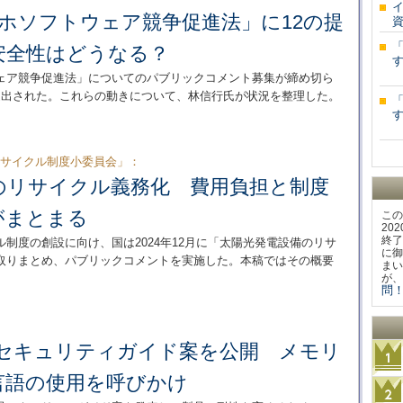
スマホソフトウェア競争促進法」に12の提
eの安全性はどうなる？
す
ェア競争促進法」についてのパブリックコメント募集が締め切ら
が提出された。これらの動きについて、林信行氏が状況を整理した。
す
リサイクル制度小委員会」：
のリサイクル義務化 費用負担と制度
がまとまる
この
20
終了
制度の創設に向け、国は2024年12月に「太陽光発電設備のリサ
に御
取りまとめ、パブリックコメントを実施した。本稿ではその概要
まい
が、
問！
品セキュリティガイド案を公開 メモリ
言語の使用を呼びかけ