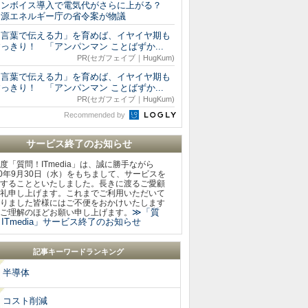
インボイス導入で電気代がさらに上がる？
資源エネルギー庁の省令案が物議
「言葉で伝える力」を育めば、イヤイヤ期も
っきり！ 「アンパンマン ことばずか...
PR(セガフェイブ｜HugKum)
「言葉で伝える力」を育めば、イヤイヤ期も
っきり！ 「アンパンマン ことばずか...
PR(セガフェイブ｜HugKum)
Recommended by
サービス終了のお知らせ
度「質問！ITmedia」は、誠に勝手ながら
20年9月30日（水）をもちまして、サービスを
することといたしました。長きに渡るご愛顧
礼申し上げます。これまでご利用いただいて
りました皆様にはご不便をおかけいたします
≫「質
ご理解のほどお願い申し上げます。
ITmedia」サービス終了のお知らせ
記事キーワードランキング
半導体
コスト削減