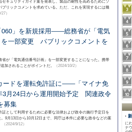
の製品セキュリティガイド案を発表し、製品の耐性を高めるためにソ
パブリックコメントを求めている。ただ、これを実現するには幾
0/27）
060」を新規採用――総務省が「電気
」を一部変更 パブリックコメントを
総務省が「電気通信番号計画」を一部変更することになった。携帯
が追加されることがポイントだ。
（2024/10/2）
カードを運転免許証に――「マイナ免
5年3月24日から運用開始予定 関連政令
を募集
許証として利用するために必要な法律および政令の施行予定日を
した。9月13日から10月12日まで、同庁は本件に必要な政令などの案
に
。
（2024/9/12）
ナ
の