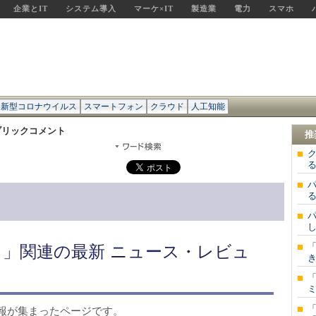
企業とIT
システム導入
マーケ×IT
製造業
電力
スマホ
新型コロナウイルス
スマートフォン
クラウド
人工知能
ブリックコメント
推
る
」関連の最新 ニュース・レビュ
き
ミ
報が集まったページです。