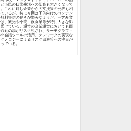
など市民の日常生活への影響も大きくなって
る。これに対し企業からの支援策の発表も相
いでいるが、特に今回は子供向けのコンテン
の無料提供の動きが顕著なようだ。一方産業
では、観光や小売、飲食業等が特に大きな影
を受けている。通常の企業運営においても面
や通勤の場がリスク視され、サーモグラフィ
Web会議ツールの活用、テレワークの実現な
テクノロジーによるリスク回避策への注目が
まっている。