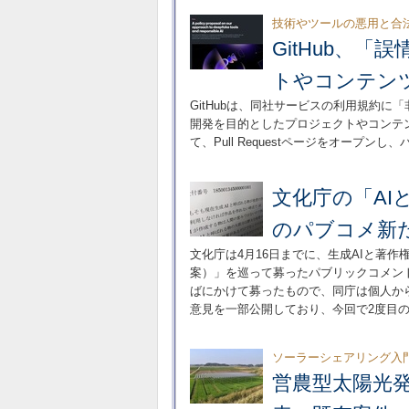
技術やツールの悪用と合
GitHub、
トやコンテン
GitHubは、同社サービスの利用規約
開発を目的としたプロジェクトやコンテ
て、Pull Requestページをオープ
文化庁の「AI
のパブコメ新た
文化庁は4月16日までに、生成AIと著
案）」を巡って募ったパブリックコメン
ばにかけて募ったもので、同庁は個人か
意見を一部公開しており、今回で2度目
ソーラーシェアリング入門
営農型太陽光