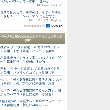
「うがいパワー」で一年中！ 健やか
PR(iNova｜Hugkum)
「言葉で伝える力」を育めば、イヤイヤ期も
っきり！ 「アンパンマン ことばずか...
PR(セガフェイブ｜HugKum)
Recommended by
のページをご覧のあなたにおすすめのコンテンツ
[PR]
総務省が“クラウド設定ミス”対策のガイドラ
イン公開 まずは素案、パブコメも募集
AI事業者ガイドライン案」のパブコメ、20
から募集開始 生成AIの社会的リ...
総務省、“クラウド設定ミス”対策のガイドラ
ン公開 パブリックコメント反映し完...
文化庁、「AIと著作権に関する考え方につい
（素案）」のパブコメ結果発表 意見...
文化庁の「AIと著作権に関する考え方」、個
からのパブコメ新たに公開 今回も1...
政府認定SaaS”が誕生へ 政府のクラウドサ
ビス認定制度に新しい枠組み パ...