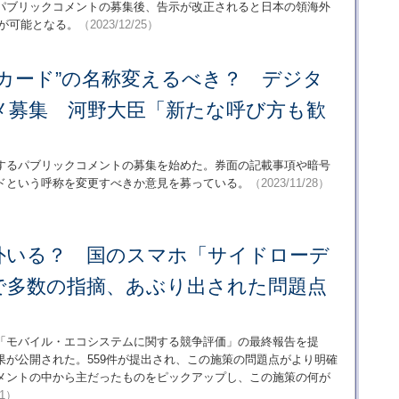
パブリックコメントの募集後、告示が改正されると日本の領海外
通信が可能となる。
（2023/12/25）
カード”の名称変えるべき？ デジタ
メ募集 河野大臣「新たな呼び方も歓
するパブリックコメントの募集を始めた。券面の記載事項や暗号
ドという呼称を変更すべきか意見を募っている。
（2023/11/28）
外いる？ 国のスマホ「サイドローデ
で多数の指摘、あぶり出された問題点
「モバイル・エコシステムに関する競争評価」の最終報告を提
果が公開された。559件が提出され、この施策の問題点がより明確
メントの中から主だったものをピックアップし、この施策の何が
31）