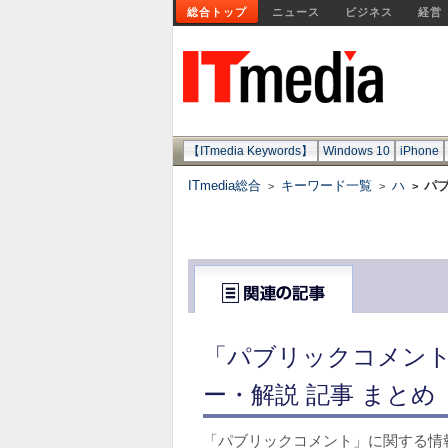
総合トップ
ニュース
ビジネス
経営
【ITmedia Keywords】
Windows 10
iPhone
ITmedia総合
キーワード一覧
ハ
パ
>
>
>
「パブリックコメント
ー・解説 記事 まとめ
「パブリックコメント」に関する情