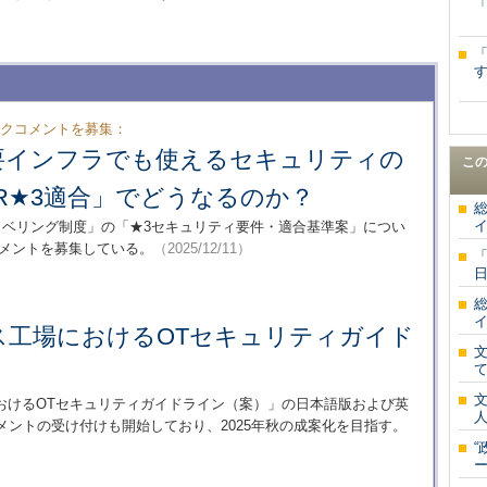
す
ックコメントを募集：
要インフラでも使えるセキュリティの
こ
TAR★3適合」でどうなるのか？
ラベリング制度」の「★3セキュリティ要件・適合基準案」につい
クコメントを募集している。
（2025/12/11）
「
日
イ
ス工場におけるOTセキュリティガイド
て
おけるOTセキュリティガイドライン（案）」の日本語版および英
人
メントの受け付けも開始しており、2025年秋の成案化を目指す。
“
ー