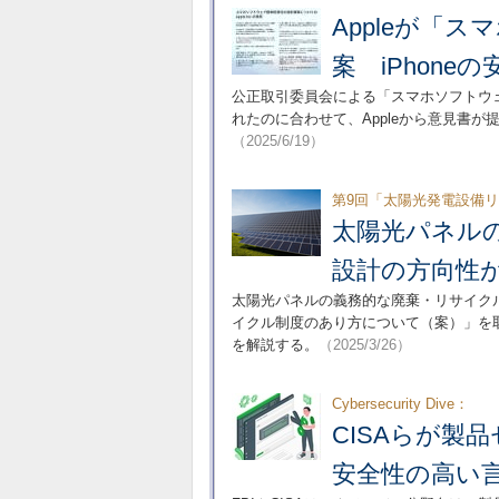
Appleが「
案 iPhon
公正取引委員会による「スマホソフトウ
れたのに合わせて、Appleから意見書
（2025/6/19）
第9回「太陽光発電設備
太陽光パネル
設計の方向性
太陽光パネルの義務的な廃棄・リサイクル
イクル制度のあり方について（案）」を
を解説する。
（2025/3/26）
Cybersecurity Dive：
CISAらが製
安全性の高い