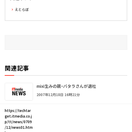
えとらぼ
関連記事
mixi生みの親・バタラさんが退社
2007年12月18日 16時21分
https://techtar
get.itmedia.co.j
p/tt/news/0709
/12/news01.htm