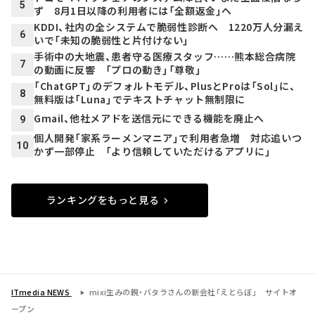
5
ず 8月1日以降の利用者には「全額返金」へ
KDDI、社内の全システムで脆弱性診断へ 1220万人分漏え
6
いで「未知の脆弱性と片付けない」
手術中の大地震、患者守る医療スタッフ……熊本総合病院
7
の動画に反響 「プロの動き」「尊敬」
「ChatGPT」のデフォルトモデル、PlusとProは「Sol」に、
8
無料版は「Luna」でテキストチャット無制限に
Gmail、他社メアドを送信元にできる機能を廃止へ
9
個人開発「家系ラーメンマニア」で利用者急増 対応追いつ
10
かず一部停止 「より信頼していただけるアプリに」
ランキングをもっと見る
ITmedia NEWS
mixi生みの親・バタラさんの新会社「えとらぼ」 サイトオ
ープン