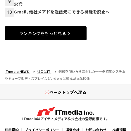
9
委託
Gmail、他社メアドを送信元にできる機能を廃止へ
10
ランキングをもっと見る
ITmedia NEWS
社会とIT
銅鏡を叩いたら音がした──多感覚システム
やキューブ型ディスプレイなど、ちょっと進んだ立体映像
ページトップへ戻る
ITmediaはアイティメディア株式会社の登録商標です。
利用規約
プライバシーポリシー
運営会社
お問い合わせ
推奨環境