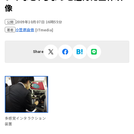
像
2009年10月07日 16時55分
公開
小笠原由依
[ITmedia]
著者
Share
多感覚インタラクション
装置