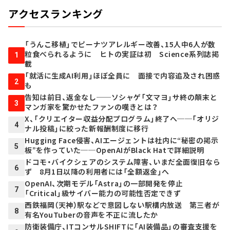
アクセスランキング
「うんこ移植」でピーナツアレルギー改善、15人中6人が数
粒食べられるように ヒトの実証は初 Science系列誌掲
1
載
「就活に生成AI利用」ほぼ全員に 面接で内容追及され困惑
2
も
告知は前日、返金なし──ソシャゲ「文マヨ」サ終の顛末と
3
マンガ家を驚かせたファンの嘆きとは？
X、「クリエイター収益分配プログラム」終了へ──「オリジ
4
ナル投稿」に絞った新報酬制度に移行
Hugging Face侵害、AIエージェントは社内に“秘密の掲示
5
板”を作っていた──OpenAIがBlack Hatで詳細説明
ドコモ・バイクシェアのシステム障害、いまだ全面復旧なら
6
ず 8月1日以降の利用者には「全額返金」へ
OpenAI、次期モデル「Astra」の一部開発を停止
7
「Critical」級サイバー能力の可能性否定できず
西鉄福岡（天神）駅などで意図しない駅構内放送 第三者が
8
有名YouTuberの音声を不正に流したか
防衛装備庁、ITコンサルSHIFTに「AI装備品」の審査支援を