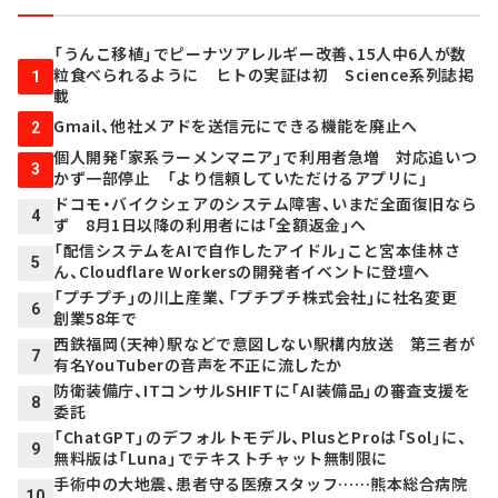
「うんこ移植」でピーナツアレルギー改善、15人中6人が数
粒食べられるように ヒトの実証は初 Science系列誌掲
1
載
Gmail、他社メアドを送信元にできる機能を廃止へ
2
個人開発「家系ラーメンマニア」で利用者急増 対応追いつ
3
かず一部停止 「より信頼していただけるアプリに」
ドコモ・バイクシェアのシステム障害、いまだ全面復旧なら
4
ず 8月1日以降の利用者には「全額返金」へ
「配信システムをAIで自作したアイドル」こと宮本佳林さ
5
ん、Cloudflare Workersの開発者イベントに登壇へ
「プチプチ」の川上産業、「プチプチ株式会社」に社名変更
6
創業58年で
西鉄福岡（天神）駅などで意図しない駅構内放送 第三者が
7
有名YouTuberの音声を不正に流したか
防衛装備庁、ITコンサルSHIFTに「AI装備品」の審査支援を
8
委託
「ChatGPT」のデフォルトモデル、PlusとProは「Sol」に、
9
無料版は「Luna」でテキストチャット無制限に
手術中の大地震、患者守る医療スタッフ……熊本総合病院
10