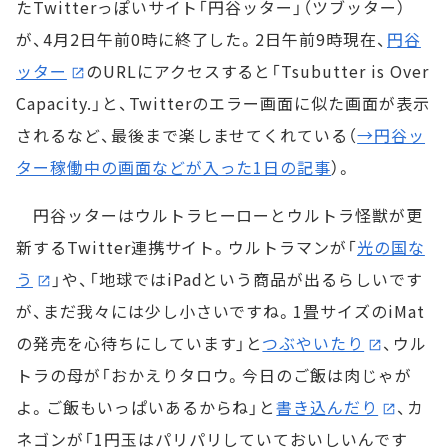
たTwitterっぽいサイト「円谷ッター」（ツブッター）
が、4月2日午前0時に終了した。2日午前9時現在、
円谷
ッター
のURLにアクセスすると「Tsubutter is Over
Capacity.」と、Twitterのエラー画面に似た画面が表示
されるなど、最後まで楽しませてくれている（
→円谷ッ
ター稼働中の画面などが入った1日の記事
）。
円谷ッターはウルトラヒーローとウルトラ怪獣が更
新するTwitter連携サイト。ウルトラマンが「
光の国な
う
」や、「地球ではiPadという商品が出るらしいです
が、まだ我々には少し小さいですね。1畳サイズのiMat
の発売を心待ちにしています」と
つぶやいたり
、ウル
トラの母が「おかえりタロウ。今日のご飯は肉じゃが
よ。ご飯もいっぱいあるからね」と
書き込んだり
、カ
ネゴンが「1円玉はパリパリしていておいしいんです