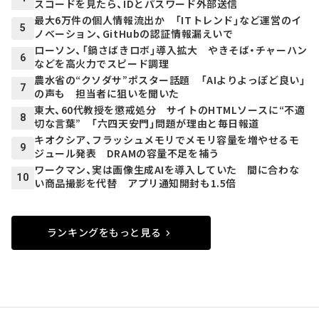
スコードを見たら、IDとパスワード外部送信
最大6万件の個人情報流出か 「ITトレンド」など運営のイ
5
ノベーション、GitHubの認証情報漏えいで
ローソン、「鍋さばきロボ」導入拡大 やきそば・チャーハン
6
などを高火力でスピード調理
農水省の“クソダサ”ポスター話題 「AIよりよっぽど良い」
7
の声も 担当者に狙いを聞いた
東大、60代教授を懲戒処分 サイトのHTMLソースに“不適
8
切な言葉” 「六四天安門」問題が理由と毎日報道
キオクシア、フラッシュメモリでメモリ容量を増やせるモ
9
ジュール発表 DRAMの容量不足を補う
ワークマン、実は画像生成AIを導入していた 間に合わな
10
い商品撮影を代替 アプリ通知開封も1.5倍
ランキングをもっと見る