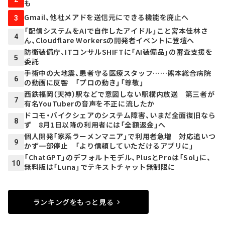
も
Gmail、他社メアドを送信元にできる機能を廃止へ
3
「配信システムをAIで自作したアイドル」こと宮本佳林さ
4
ん、Cloudflare Workersの開発者イベントに登壇へ
防衛装備庁、ITコンサルSHIFTに「AI装備品」の審査支援を
5
委託
手術中の大地震、患者守る医療スタッフ……熊本総合病院
6
の動画に反響 「プロの動き」「尊敬」
西鉄福岡（天神）駅などで意図しない駅構内放送 第三者が
7
有名YouTuberの音声を不正に流したか
ドコモ・バイクシェアのシステム障害、いまだ全面復旧なら
8
ず 8月1日以降の利用者には「全額返金」へ
個人開発「家系ラーメンマニア」で利用者急増 対応追いつ
9
かず一部停止 「より信頼していただけるアプリに」
「ChatGPT」のデフォルトモデル、PlusとProは「Sol」に、
10
無料版は「Luna」でテキストチャット無制限に
ランキングをもっと見る