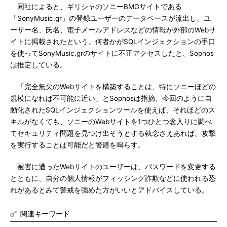
同社によると、ギリシャのソニーBMGサイトである
「SonyMusic.gr」の登録ユーザーのデータベースが流出し、ユ
ーザー名、氏名、電子メールアドレスなどの情報が外部のWebサ
イトに掲載されたという。何者かがSQLインジェクションの手口
を使ってSonyMusic.grのサイトに不正アクセスしたと、Sophos
は推定している。
「完全無欠のWebサイトを構築することは、特にソニーほどの
規模になれば不可能に近い」とSophosは指摘。今回のように自
動化されたSQLインジェクションツールを使えば、それほどのス
キルがなくても、ソニーのWebサイトを1つひとつ念入りに調べ
てセキュリティ問題を見つけ出そうとする執念さえあれば、攻撃
を実行することは可能だと警鐘を鳴らす。
被害に遭ったWebサイトのユーザーは、パスワードを変更する
とともに、自分の個人情報がフィッシング詐欺などに使われる恐
れがあるとみて警戒を強めた方がいいとアドバイスしている。
関連キーワード