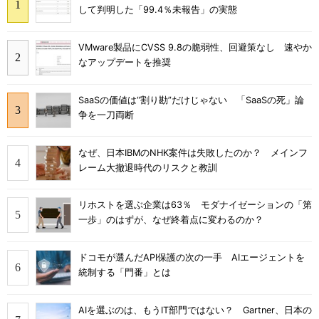
して判明した「99.4％未報告」の実態
VMware製品にCVSS 9.8の脆弱性、回避策なし 速やか
なアップデートを推奨
SaaSの価値は“割り勘”だけじゃない 「SaaSの死」論
争を一刀両断
なぜ、日本IBMのNHK案件は失敗したのか？ メインフ
レーム大撤退時代のリスクと教訓
リホストを選ぶ企業は63％ モダナイゼーションの「第
一歩」のはずが、なぜ終着点に変わるのか？
ドコモが選んだAPI保護の次の一手 AIエージェントを
統制する「門番」とは
AIを選ぶのは、もうIT部門ではない？ Gartner、日本の