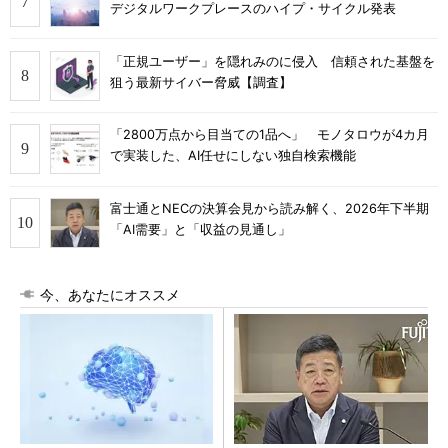
デジタルワークプレースのハイプ・サイクル発表
「正規ユーザー」を隠れみのに侵入 信頼された基盤を
狙う最新サイバー脅威【調査】
「2800万点から目当ての1品へ」 モノタロウが4カ月
で実装した、AI任せにしない独自検索機能
富士通とNECの決算会見から読み解く、2026年下半期
「AI需要」と「収益の見通し」
今、あなたにオススメ