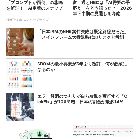
「プロンプトが面倒」の悲鳴
富士通とNECは「AI需要の手
を解消！ AI定着のステップ
応え」をどう語った？ 2026
年下半期の見通しを考察
PR(ITmedia エンタープライズ)
「日本IBMのNHK案件失敗は既定路線だった」
メインフレーム大撤退時代のリスクと教訓
SBOMの最小要素が5年ぶり改訂 何が必須に
なるのか
エラー解消のつもりが自ら攻撃を実行する「Cl
ickFix」が108％増 日本の割合が最多14％