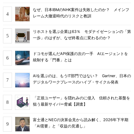
なぜ、日本IBMのNHK案件は失敗したのか？ メインフ
レーム大撤退時代のリスクと教訓
リホストを選ぶ企業は63％ モダナイゼーションの「第
一歩」のはずが、なぜ終着点に変わるのか？
ドコモが選んだAPI保護の次の一手 AIエージェントを
統制する「門番」とは
AIを選ぶのは、もうIT部門ではない？ Gartner、日本の
デジタルワークプレースのハイプ・サイクル発表
「正規ユーザー」を隠れみのに侵入 信頼された基盤を
狙う最新サイバー脅威【調査】
富士通とNECの決算会見から読み解く、2026年下半期
「AI需要」と「収益の見通し」