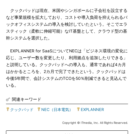
クックパッドは現在、米国やシンガポールに子会社を設立する
など事業規模を拡大しており、コストや導入負荷を抑えられるバ
ックオフィスシステムの導入を検討していたという。そこでエラ
スティック（柔軟に伸縮可能）なIT基盤として、クラウド型の基
幹システムを選択した。
EXPLANNER for SaaSについてNECは「ビジネス環境の変化に
応じ、ユーザー数を変更したり、利用拠点を追加したりできる」
と説明している。クックパッドへの導入も、通常であれば4カ月
はかかるところを、2カ月で完了できたという。クックパッドは
今後5年間で、会計システムのTCOを50％削減できると見込んで
いる。
関連キーワード
クックパッド
|
NEC（日本電気）
|
EXPLANNER
Copyright © ITmedia, Inc. All Rights Reserved.