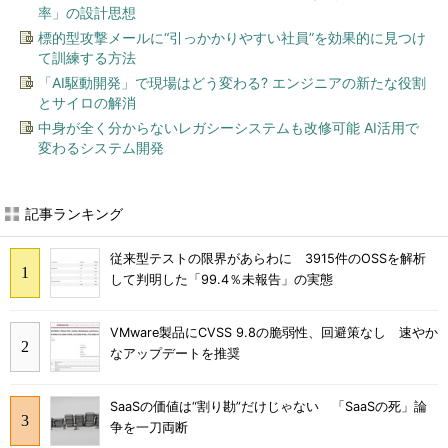
率」の設計思想
標的型攻撃メールに“引っかかりやすい社員”を効果的に見つけ
て訓練する方法
「AI駆動開発」で現場はどう変わる? エンジニアの新たな役割
とサイロの解消
中身が全く分からないレガシーシステムも改修可能 AI活用で
変わるシステム開発
記事ランキング
従来型テストの限界があらわに 3915件のOSSを解析
して判明した「99.4％未報告」の実態
VMware製品にCVSS 9.8の脆弱性、回避策なし 速やか
なアップデートを推奨
SaaSの価値は“割り勘”だけじゃない 「SaaSの死」論
争を一刀両断