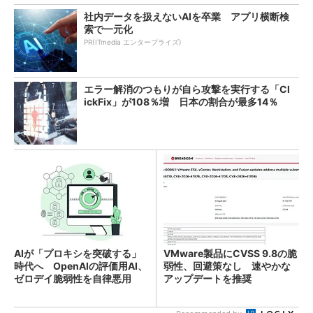
社内データを扱えないAIを卒業 アプリ横断検
索で一元化
PR(ITmedia エンタープライズ)
エラー解消のつもりが自ら攻撃を実行する「Cl
ickFix」が108％増 日本の割合が最多14％
AIが「プロキシを突破する」
VMware製品にCVSS 9.8の脆
時代へ OpenAIの評価用AI、
弱性、回避策なし 速やかな
ゼロデイ脆弱性を自律悪用
アップデートを推奨