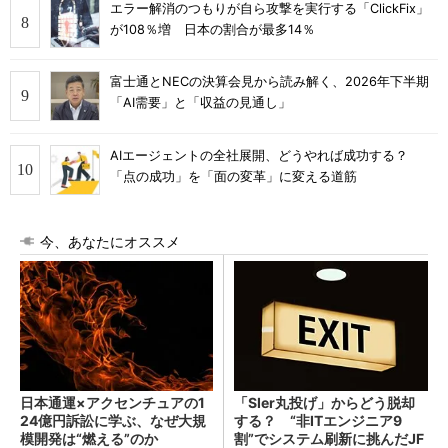
エラー解消のつもりが自ら攻撃を実行する「ClickFix」
が108％増 日本の割合が最多14％
富士通とNECの決算会見から読み解く、2026年下半期
「AI需要」と「収益の見通し」
AIエージェントの全社展開、どうやれば成功する？
「点の成功」を「面の変革」に変える道筋
今、あなたにオススメ
日本通運×アクセンチュアの1
「SIer丸投げ」からどう脱却
24億円訴訟に学ぶ、なぜ大規
する？ “非ITエンジニア9
模開発は“燃える”のか
割”でシステム刷新に挑んだJF