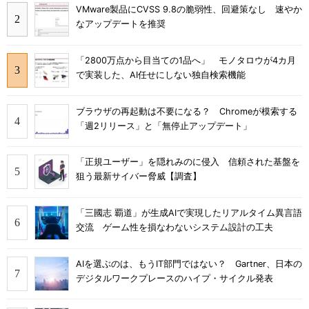
VMware製品にCVSS 9.8の脆弱性、回避策なし 速やか
なアップデートを推奨
「2800万点から目当ての1品へ」 モノタロウが4カ月
で実装した、AI任せにしない独自検索機能
ブラウザの再起動は不要になる？ Chromeが模索する
「週2リリース」と「無停止アップデート」
「正規ユーザー」を隠れみのに侵入 信頼された基盤を
狙う最新サイバー脅威【調査】
「三國志 覇道」が生成AIで実現したリアルタイム異言語
交流 ゲーム性を損なわないシステム設計の工夫
AIを選ぶのは、もうIT部門ではない？ Gartner、日本の
デジタルワークプレースのハイプ・サイクル発表