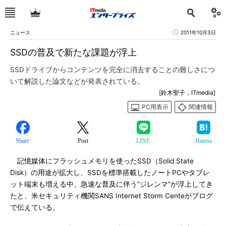
ニュース
2011年10月3日
SSDの普及で新たな課題が浮上
SSDドライブからコンテンツを完全に消去することの難しさにつ
いて解説した論文などが発表されている。
[鈴木聖子，ITmedia]
PC用表示
関連情報
Share
Post
LINE
Hatena
記憶媒体にフラッシュメモリを使ったSSD（Solid State
Disk）の用途が拡大し、SSDを標準搭載したノートPCやタブレ
ット端末も増える中、急速な普及に伴う“ジレンマ”が浮上してき
たと、米セキュリティ機関SANS Internet Storm Centeがブログ
で伝えている。