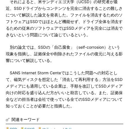
それによると、米サンディエゴ大学（UCSD）の研究者が最
近、SSDドライブからコンテンツを完全に消去することの難しさ
について解説した論文を発表した。ファイルを消去するためのソ
フトウェアはSSDではほとんど機能せず、ドライブ全体を消去す
るための従来のソフトウェアではSSDメディアを完全には消去で
きないという問題について論じているという。
別の論文では、SSDの「自己腐食」（self-corrosion）という
現象を指摘し、証拠保全や削除されたファイルの復元に与える影
響について解説している。
SANS Internet Storm Centeではこうした問題への対応とし
て、磁気ディスクを想定した「消去して再利用する」方法をSSD
メディアにも適用している企業は、手順を改訂してSSDメディア
向けの対応を盛り込んだ方がいいと助言している。また、証拠保
全などの担当者は会社で使っている全てのSSDメディアについて
知っておくことが必要だと指摘した。
関連キーワード